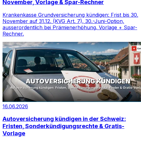
November, Vorlage & Spar-Rechner
Krankenkasse Grundversicherung kündigen: Frist bis 30.
November auf 31.12. (KVG Art. 7), 30.-Juni-Option,
ausserordentlich bei Prämienerhöhung. Vorlage + Spar-
Rechner.
16.06.2026
Autoversicherung kündigen in der Schweiz:
Fristen, Sonderkündigungsrechte & Gratis-
Vorlage