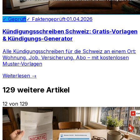
✓ Geprüft
✓ Faktengeprüft
·
01.04.2026
Kündigungsschreiben Schweiz: Gratis-Vorlagen
& Kündigungs-Generator
Alle Kündigungsschreiben für die Schweiz an einem Ort:
Wohnung, Job, Versicherung, Abo – mit kostenlosen
Muster-Vorlagen
Weiterlesen →
129
weitere Artikel
12 von 129