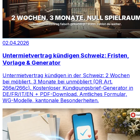
02.04.2026
Untermietvertrag kündigen Schweiz: Fristen,
Vorlage & Generator
Untermietvertrag kündigen in der Schweiz: 2 Wochen
bei möbliert, 3 Monate bei unmöbliert (OR Art.
266e/266c). Kostenloser Kündigungsbrief-Generator in
DE/FR/IT/EN + PDF-Download. Amtliches Formular,
WG-Modelle, kantonale Besonderheiten.