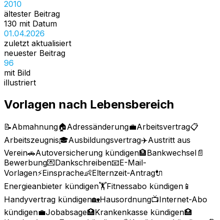
2010
ältester Beitrag
130 mit Datum
01.04.2026
zuletzt aktualisiert
neuester Beitrag
96
mit Bild
illustriert
Vorlagen nach Lebensbereich
📝
Abmahnung
🏠
Adressänderung
💼
Arbeitsvertrag
📋
Arbeitszeugnis
🎓
Ausbildungsvertrag
✈️
Austritt aus
Verein
🚗
Autoversicherung kündigen
🏦
Bankwechsel
📄
Bewerbung
💌
Dankschreiben
📧
E-Mail-
Vorlagen
⚡
Einsprache
👶
Elternzeit-Antrag
🔌
Energieanbieter kündigen
🏋️
Fitnessabo kündigen
📱
Handyvertrag kündigen
🏡
Hausordnung
📺
Internet-Abo
kündigen
💼
Jobabsage
🏥
Krankenkasse kündigen
🏥