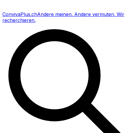
Conviva
Plus
.ch
Andere meinen
.
Andere vermuten
.
Wir
recherchieren
.