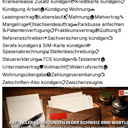
Krankenkasse Zusatz kündigen
💳
Kreditkarte kündigen
📋
Kündigung Arbeit
🏠
Kündigung Wohnung
🚗
Leasingvertrag
📚
Lebenslauf
📬
Mahnung
🏠
Mietvertrag
🔧
Mängelrüge
📮
Nachsendeauftrag
🚗
Parkbusse anfechten
📝
Patientenverfügung
📋
Praktikumsvertrag
🎁
Quittung
📄
Referenzschreiben
☂️
Sachversicherung kündigen
📺
Serafe kündigen
📱
SIM-Karte kündigen
💸
Spesenabrechnung
📊
Stellenbeschreibung
📋
Steuererklärung
🚗
TCS kündigen
📝
Testament
🏠
Untermietvertrag
🛡️
Vollmacht
📦
Widerrufsrecht
🏠
Wohnungsübergabe
🏦
Zahlungsvereinbarung
📺
Zeitschriften-Abo kündigen
📋
Zwischenzeugnis