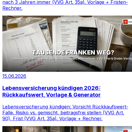
nach 3 Jahren immer (VVG Art. 35a). Vorlage + Fristen-
Rechner.
15.06.2026
Lebensversicherung kündigen 2026:
Rückkaufswert, Vorlage & Generator
Lebensversicherung kündigen: Vorsicht Rückkaufswert-
Falle. Risiko vs. gemischt, beitragsfrei stellen (VVG Art.
90), Frist (VVG Art. 35a). Vorlage + Rechner.