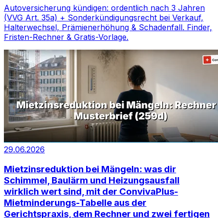
Autoversicherung kündigen: ordentlich nach 3 Jahren
(VVG Art. 35a) + Sonderkündigungsrecht bei Verkauf,
Halterwechsel, Prämienerhöhung & Schadenfall. Finder,
Fristen-Rechner & Gratis-Vorlage.
29.06.2026
Mietzinsreduktion bei Mängeln: was dir
Schimmel, Baulärm und Heizungsausfall
wirklich wert sind, mit der ConvivaPlus-
Mietminderungs-Tabelle aus der
Gerichtspraxis, dem Rechner und zwei fertigen