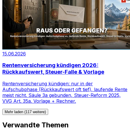
15.06.2026
Rentenversicherung kündigen 2026:
Rückkaufswert, Steuer-Falle & Vorlage
Rentenversicherung kündigen: nur in der
Aufschubphase (Rückkaufswert oft tief), laufende Rente
meist nicht. Säule 3a gebunden, Steuer-Reform 2025,
VVG Art. 35a. Vorlage + Rechner.
Mehr laden (117 weitere)
Verwandte Themen