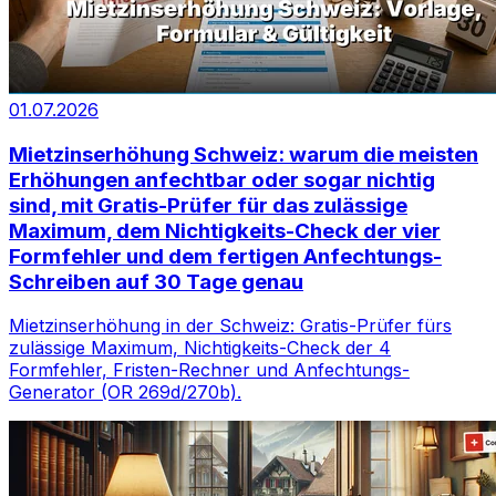
01.07.2026
Mietzinserhöhung Schweiz: warum die meisten
Erhöhungen anfechtbar oder sogar nichtig
sind, mit Gratis-Prüfer für das zulässige
Maximum, dem Nichtigkeits-Check der vier
Formfehler und dem fertigen Anfechtungs-
Schreiben auf 30 Tage genau
Mietzinserhöhung in der Schweiz: Gratis-Prüfer fürs
zulässige Maximum, Nichtigkeits-Check der 4
Formfehler, Fristen-Rechner und Anfechtungs-
Generator (OR 269d/270b).