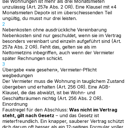
Bei Wohnungen ist mehr als drei Monatsmieten
unzulässig (Art. 257e Abs. 2 OR). Eine Klausel mit «4
Monatsmieten Depot» ist im überschiessenden Teil
ungültig, du musst nur drei leisten.
2
Nebenkosten ohne ausdrückliche Vereinbarung
Nebenkosten sind nur geschuldet, wenn sie im Vertrag
besonders vereinbart und einzeln aufgeführt sind (Art.
257a Abs. 2 OR). Fehlt das, gelten sie als im
Nettomietzins inbegriffen, auch wenn der Vermieter
später Rechnungen schickt.
3
Übergabe «wie gesehen», Vermieter-Pflicht
wegbedungen
Der Vermieter muss die Wohnung in tauglichem Zustand
übergeben und erhalten (Art. 256 OR). Eine AGB-
Klausel, die das abwälzt, ist bei Wohn- und
Geschäftsräumen nichtig (Art. 256 Abs. 2 OR).
Einordnung
Faustregel für den Abschluss:
Was nicht im Vertrag
steht, gilt nach Gesetz
– und das Gesetz ist
mieterfreundlich. Ein knapper, sauberer Vertrag schützt
dich darum oft besser als ein 12-seitiges Formular voller