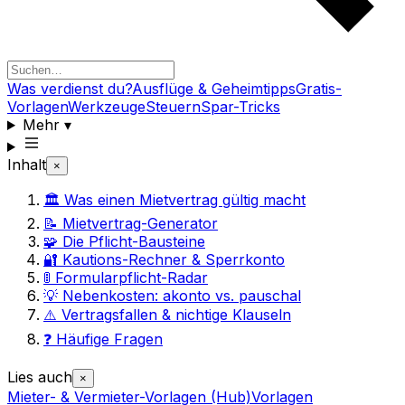
Was verdienst du?
Ausflüge & Geheimtipps
Gratis-
Vorlagen
Werkzeuge
Steuern
Spar-Tricks
Mehr
▾
Inhalt
×
🏛️ Was einen Mietvertrag gültig macht
📝 Mietvertrag-Generator
🧩 Die Pflicht-Bausteine
🔐 Kautions-Rechner & Sperrkonto
🚦 Formularpflicht-Radar
💡 Nebenkosten: akonto vs. pauschal
⚠️ Vertragsfallen & nichtige Klauseln
❓ Häufige Fragen
Lies auch
×
Mieter- & Vermieter-Vorlagen (Hub)
Vorlagen