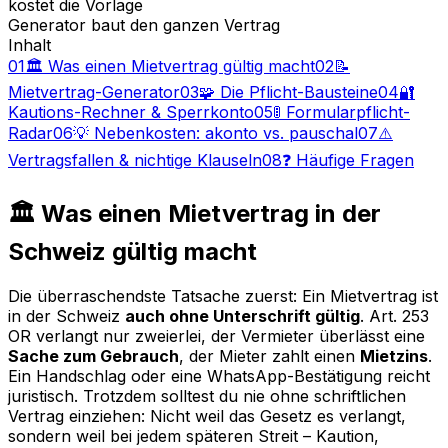
kostet die Vorlage
Generator baut den ganzen Vertrag
Inhalt
01
🏛️ Was einen Mietvertrag gültig macht
02
📝
Mietvertrag-Generator
03
🧩 Die Pflicht-Bausteine
04
🔐
Kautions-Rechner & Sperrkonto
05
🚦 Formularpflicht-
Radar
06
💡 Nebenkosten: akonto vs. pauschal
07
⚠️
Vertragsfallen & nichtige Klauseln
08
❓ Häufige Fragen
🏛️ Was einen Mietvertrag in der
Schweiz gültig macht
Die überraschendste Tatsache zuerst: Ein Mietvertrag ist
in der Schweiz
auch ohne Unterschrift gültig
. Art. 253
OR verlangt nur zweierlei, der Vermieter überlässt eine
Sache zum Gebrauch
, der Mieter zahlt einen
Mietzins
.
Ein Handschlag oder eine WhatsApp-Bestätigung reicht
juristisch. Trotzdem solltest du nie ohne schriftlichen
Vertrag einziehen: Nicht weil das Gesetz es verlangt,
sondern weil bei jedem späteren Streit – Kaution,