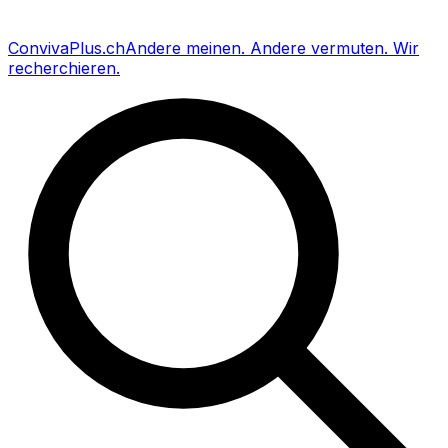
Conviva
Plus
.ch
Andere meinen
.
Andere vermuten
.
Wir
recherchieren
.