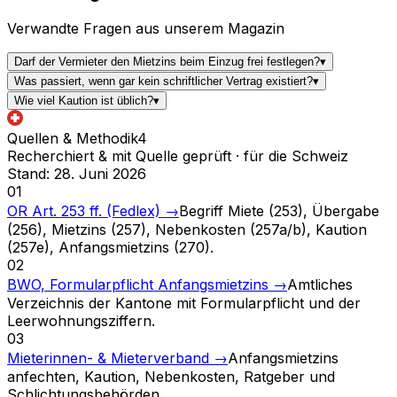
Verwandte Fragen aus unserem Magazin
Darf der Vermieter den Mietzins beim Einzug frei festlegen?
▾
Was passiert, wenn gar kein schriftlicher Vertrag existiert?
▾
Wie viel Kaution ist üblich?
▾
Quellen & Methodik
4
Recherchiert & mit Quelle geprüft · für die Schweiz
Stand
:
28. Juni 2026
01
OR Art. 253 ff. (Fedlex)
→
Begriff Miete (253), Übergabe
(256), Mietzins (257), Nebenkosten (257a/b), Kaution
(257e), Anfangsmietzins (270).
02
BWO, Formularpflicht Anfangsmietzins
→
Amtliches
Verzeichnis der Kantone mit Formularpflicht und der
Leerwohnungsziffern.
03
Mieterinnen- & Mieterverband
→
Anfangsmietzins
anfechten, Kaution, Nebenkosten, Ratgeber und
Schlichtungsbehörden.