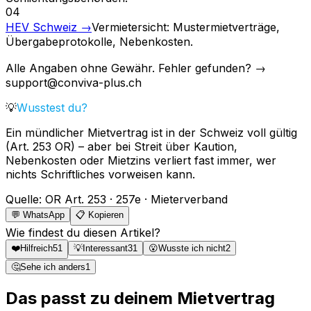
04
HEV Schweiz
→
Vermietersicht: Mustermietverträge,
Übergabeprotokolle, Nebenkosten.
Alle Angaben ohne Gewähr. Fehler gefunden? →
support@conviva-plus.ch
💡
Wusstest du?
Ein mündlicher Mietvertrag ist in der Schweiz voll gültig
(Art. 253 OR) – aber bei Streit über Kaution,
Nebenkosten oder Mietzins verliert fast immer, wer
nichts Schriftliches vorweisen kann.
Quelle
:
OR Art. 253 · 257e · Mieterverband
💬 WhatsApp
📋 Kopieren
Wie findest du diesen Artikel?
❤️
Hilfreich
51
💡
Interessant
31
😮
Wusste ich nicht
2
🤔
Sehe ich anders
1
Das passt zu deinem Mietvertrag