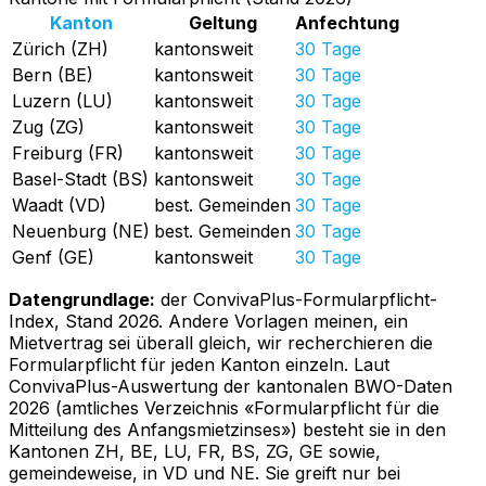
Kanton
Geltung
Anfechtung
Zürich
(
ZH
)
kantonsweit
30 Tage
Bern
(
BE
)
kantonsweit
30 Tage
Luzern
(
LU
)
kantonsweit
30 Tage
Zug
(
ZG
)
kantonsweit
30 Tage
Freiburg
(
FR
)
kantonsweit
30 Tage
Basel-Stadt
(
BS
)
kantonsweit
30 Tage
Waadt
(
VD
)
best. Gemeinden
30 Tage
Neuenburg
(
NE
)
best. Gemeinden
30 Tage
Genf
(
GE
)
kantonsweit
30 Tage
Datengrundlage:
der ConvivaPlus-Formularpflicht-
Index, Stand 2026. Andere Vorlagen meinen, ein
Mietvertrag sei überall gleich, wir recherchieren die
Formularpflicht für jeden Kanton einzeln. Laut
ConvivaPlus-Auswertung der kantonalen BWO-Daten
2026 (amtliches Verzeichnis «Formularpflicht für die
Mitteilung des Anfangsmietzinses») besteht sie in den
Kantonen ZH, BE, LU, FR, BS, ZG, GE sowie,
gemeindeweise, in VD und NE. Sie greift nur bei