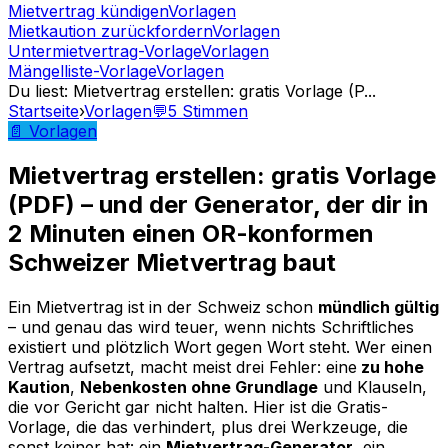
Mietvertrag kündigen
Vorlagen
Mietkaution zurückfordern
Vorlagen
Untermietvertrag-Vorlage
Vorlagen
Mängelliste-Vorlage
Vorlagen
Du liest
:
Mietvertrag erstellen: gratis Vorlage (P
...
Startseite
›
Vorlagen
💬
5
Stimmen
📄 Vorlagen
Mietvertrag erstellen: gratis Vorlage
(PDF) – und der Generator, der dir in
2 Minuten einen OR-konformen
Schweizer Mietvertrag baut
Ein Mietvertrag ist in der Schweiz schon
mündlich gültig
– und genau das wird teuer, wenn nichts Schriftliches
existiert und plötzlich Wort gegen Wort steht. Wer einen
Vertrag aufsetzt, macht meist drei Fehler: eine
zu hohe
Kaution
,
Nebenkosten ohne Grundlage
und Klauseln,
die vor Gericht gar nicht halten. Hier ist die Gratis-
Vorlage, die das verhindert, plus drei Werkzeuge, die
sonst keiner hat: ein
Mietvertrag-Generator
, ein