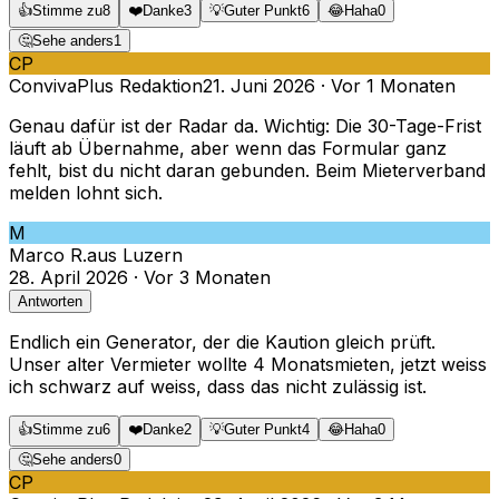
👍
Stimme zu
8
❤️
Danke
3
💡
Guter Punkt
6
😂
Haha
0
🤔
Sehe anders
1
CP
ConvivaPlus Redaktion
21. Juni 2026
·
Vor 1 Monaten
Genau dafür ist der Radar da. Wichtig: Die 30-Tage-Frist
läuft ab Übernahme, aber wenn das Formular ganz
fehlt, bist du nicht daran gebunden. Beim Mieterverband
melden lohnt sich.
M
Marco R.
aus
Luzern
28. April 2026
·
Vor 3 Monaten
Antworten
Endlich ein Generator, der die Kaution gleich prüft.
Unser alter Vermieter wollte 4 Monatsmieten, jetzt weiss
ich schwarz auf weiss, dass das nicht zulässig ist.
👍
Stimme zu
6
❤️
Danke
2
💡
Guter Punkt
4
😂
Haha
0
🤔
Sehe anders
0
CP