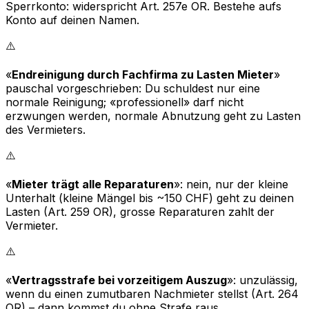
Sperrkonto: widerspricht Art. 257e OR. Bestehe aufs
Konto auf deinen Namen.
⚠️
«
Endreinigung durch Fachfirma zu Lasten Mieter
»
pauschal vorgeschrieben: Du schuldest nur eine
normale Reinigung; «professionell» darf nicht
erzwungen werden, normale Abnutzung geht zu Lasten
des Vermieters.
⚠️
«
Mieter trägt alle Reparaturen
»: nein, nur der
kleine
Unterhalt
(kleine Mängel bis ~150 CHF) geht zu deinen
Lasten (Art. 259 OR), grosse Reparaturen zahlt der
Vermieter.
⚠️
«
Vertragsstrafe bei vorzeitigem Auszug
»: unzulässig,
wenn du einen zumutbaren Nachmieter stellst (Art. 264
OR) – dann kommst du ohne Strafe raus.