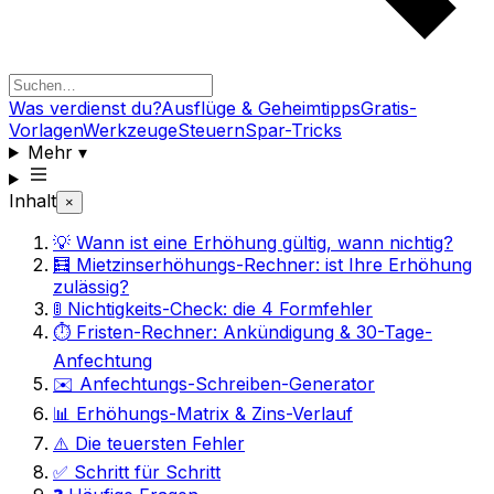
Was verdienst du?
Ausflüge & Geheimtipps
Gratis-
Vorlagen
Werkzeuge
Steuern
Spar-Tricks
Mehr
▾
Inhalt
×
💡 Wann ist eine Erhöhung gültig, wann nichtig?
🧮 Mietzinserhöhungs-Rechner: ist Ihre Erhöhung
zulässig?
🚦 Nichtigkeits-Check: die 4 Formfehler
⏱️ Fristen-Rechner: Ankündigung & 30-Tage-
Anfechtung
✉️ Anfechtungs-Schreiben-Generator
📊 Erhöhungs-Matrix & Zins-Verlauf
⚠️ Die teuersten Fehler
✅ Schritt für Schritt