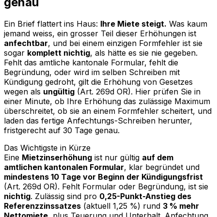
genau
Ein Brief flattert ins Haus:
Ihre Miete steigt.
Was kaum
jemand weiss, ein grosser Teil dieser Erhöhungen ist
anfechtbar
, und bei einem einzigen Formfehler ist sie
sogar
komplett nichtig
, als hätte es sie nie gegeben.
Fehlt das amtliche kantonale Formular, fehlt die
Begründung, oder wird im selben Schreiben mit
Kündigung gedroht, gilt die Erhöhung von Gesetzes
wegen als
ungültig
(Art. 269d OR). Hier prüfen Sie in
einer Minute, ob Ihre Erhöhung das zulässige Maximum
überschreitet, ob sie an einem Formfehler scheitert, und
laden das fertige Anfechtungs-Schreiben herunter,
fristgerecht auf 30 Tage genau.
Das Wichtigste in Kürze
Eine
Mietzinserhöhung
ist nur gültig
auf dem
amtlichen kantonalen Formular
, klar begründet und
mindestens 10 Tage vor Beginn der Kündigungsfrist
(Art. 269d OR). Fehlt Formular oder Begründung, ist sie
nichtig
. Zulässig sind pro
0,25-Punkt-Anstieg des
Referenzzinssatzes
(aktuell 1,25 %) rund
3 % mehr
Nettomiete
, plus Teuerung und Unterhalt. Anfechtung