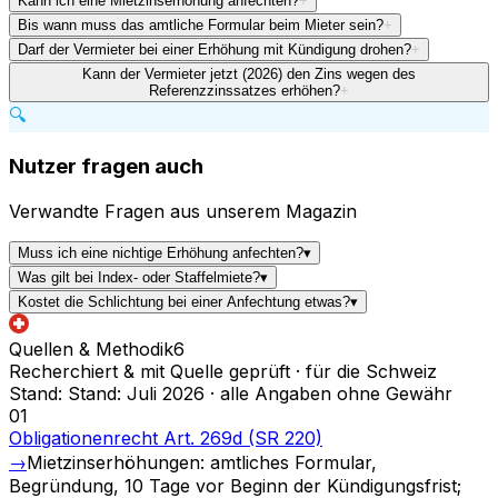
Kann ich eine Mietzinserhöhung anfechten?
+
Bis wann muss das amtliche Formular beim Mieter sein?
+
Darf der Vermieter bei einer Erhöhung mit Kündigung drohen?
+
Kann der Vermieter jetzt (2026) den Zins wegen des
Referenzzinssatzes erhöhen?
+
🔍
Nutzer fragen auch
Verwandte Fragen aus unserem Magazin
Muss ich eine nichtige Erhöhung anfechten?
▾
Was gilt bei Index- oder Staffelmiete?
▾
Kostet die Schlichtung bei einer Anfechtung etwas?
▾
Quellen & Methodik
6
Recherchiert & mit Quelle geprüft · für die Schweiz
Stand
:
Stand: Juli 2026 · alle Angaben ohne Gewähr
01
Obligationenrecht Art. 269d (SR 220)
→
Mietzinserhöhungen: amtliches Formular,
Begründung, 10 Tage vor Beginn der Kündigungsfrist;