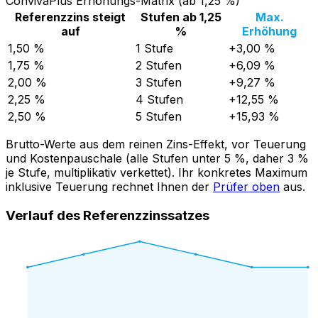
ConvivaPlus Erhöhungs-Matrix (ab 1,25 %)
Referenzzins steigt
Stufen ab 1,25
Max.
auf
%
Erhöhung
1,50 %
1 Stufe
+3,00 %
1,75 %
2 Stufen
+6,09 %
2,00 %
3 Stufen
+9,27 %
2,25 %
4 Stufen
+12,55 %
2,50 %
5 Stufen
+15,93 %
Brutto-Werte aus dem reinen Zins-Effekt, vor Teuerung
und Kostenpauschale (alle Stufen unter 5 %, daher 3 %
je Stufe, multiplikativ verkettet). Ihr konkretes Maximum
inklusive Teuerung rechnet Ihnen der
Prüfer oben
aus.
Verlauf des Referenzzinssatzes