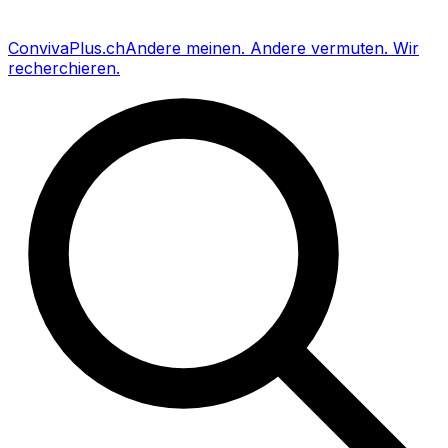
Conviva
Plus
.ch
Andere meinen
.
Andere vermuten
.
Wir
recherchieren
.