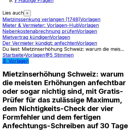
❓ Häufige Fragen
Lies auch
×
Mietzinssenkung verlangen (1748)
Vorlagen
Mieter & Vermieter: Vorlagen-Hub
Vorlagen
Nebenkostenabrechnung prüfen
Vorlagen
Mietvertrag kündigen
Vorlagen
Der Vermieter kündigt: anfechten
Vorlagen
Du liest
:
Mietzinserhöhung Schweiz: warum die meis
...
Startseite
›
Vorlagen
💬
5
Stimmen
📄 Vorlagen
Mietzinserhöhung Schweiz: warum
die meisten Erhöhungen anfechtbar
oder sogar nichtig sind, mit Gratis-
Prüfer für das zulässige Maximum,
dem Nichtigkeits-Check der vier
Formfehler und dem fertigen
Anfechtungs-Schreiben auf 30 Tage