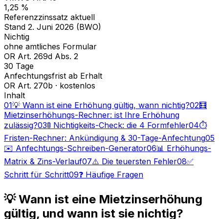
1,25 %
Referenzzinssatz aktuell
Stand 2. Juni 2026 (BWO)
Nichtig
ohne amtliches Formular
OR Art. 269d Abs. 2
30 Tage
Anfechtungsfrist ab Erhalt
OR Art. 270b · kostenlos
Inhalt
01
💡 Wann ist eine Erhöhung gültig, wann nichtig?
02
🧮
Mietzinserhöhungs-Rechner: ist Ihre Erhöhung
zulässig?
03
🚦 Nichtigkeits-Check: die 4 Formfehler
04
⏱️
Fristen-Rechner: Ankündigung & 30-Tage-Anfechtung
05
✉️ Anfechtungs-Schreiben-Generator
06
📊 Erhöhungs-
Matrix & Zins-Verlauf
07
⚠️ Die teuersten Fehler
08
✅
Schritt für Schritt
09
❓ Häufige Fragen
💡 Wann ist eine Mietzinserhöhung
gültig, und wann ist sie nichtig?