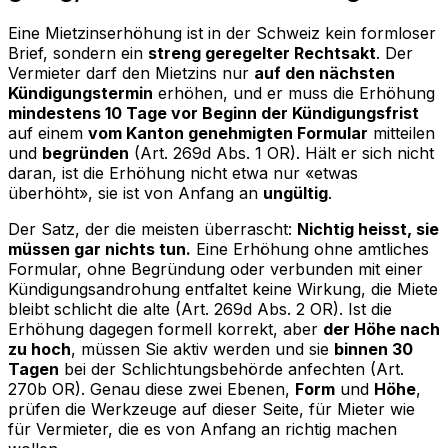
Eine Mietzinserhöhung ist in der Schweiz kein formloser
Brief, sondern ein
streng geregelter Rechtsakt
. Der
Vermieter darf den Mietzins nur
auf den nächsten
Kündigungstermin
erhöhen, und er muss die Erhöhung
mindestens 10 Tage vor Beginn der Kündigungsfrist
auf einem
vom Kanton genehmigten Formular
mitteilen
und
begründen
(Art. 269d Abs. 1 OR). Hält er sich nicht
daran, ist die Erhöhung nicht etwa nur «etwas
überhöht», sie ist von Anfang an
ungültig
.
Der Satz, der die meisten überrascht:
Nichtig heisst, sie
müssen gar nichts tun.
Eine Erhöhung ohne amtliches
Formular, ohne Begründung oder verbunden mit einer
Kündigungsandrohung entfaltet keine Wirkung, die Miete
bleibt schlicht die alte (Art. 269d Abs. 2 OR). Ist die
Erhöhung dagegen formell korrekt, aber
der Höhe nach
zu hoch
, müssen Sie aktiv werden und sie
binnen 30
Tagen
bei der Schlichtungsbehörde anfechten (Art.
270b OR). Genau diese zwei Ebenen,
Form
und
Höhe
,
prüfen die Werkzeuge auf dieser Seite, für Mieter wie
für Vermieter, die es von Anfang an richtig machen