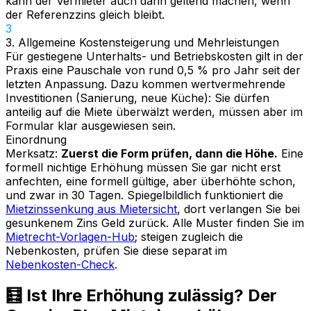
kann der Vermieter auch dann geltend machen, wenn
der Referenzzins gleich bleibt.
3
3. Allgemeine Kostensteigerung und Mehrleistungen
Für gestiegene Unterhalts- und Betriebskosten gilt in der
Praxis eine Pauschale von rund 0,5 % pro Jahr seit der
letzten Anpassung. Dazu kommen wertvermehrende
Investitionen (Sanierung, neue Küche): Sie dürfen
anteilig auf die Miete überwälzt werden, müssen aber im
Formular klar ausgewiesen sein.
Einordnung
Merksatz:
Zuerst die Form prüfen, dann die Höhe.
Eine
formell nichtige Erhöhung müssen Sie gar nicht erst
anfechten, eine formell gültige, aber überhöhte schon,
und zwar in 30 Tagen. Spiegelbildlich funktioniert die
Mietzinssenkung aus Mietersicht
, dort verlangen Sie bei
gesunkenem Zins Geld zurück. Alle Muster finden Sie im
Mietrecht-Vorlagen-Hub
; steigen zugleich die
Nebenkosten, prüfen Sie diese separat im
Nebenkosten-Check
.
🧮 Ist Ihre Erhöhung zulässig? Der