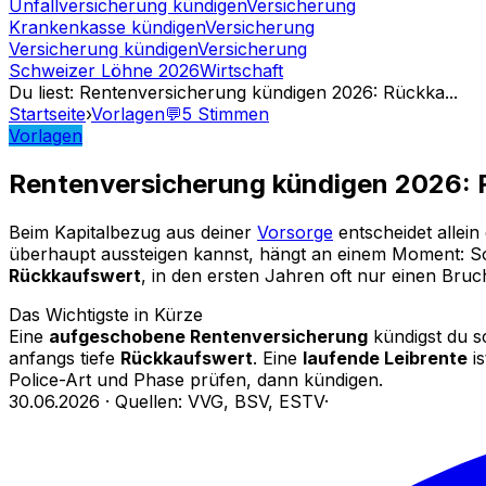
Unfallversicherung kündigen
Versicherung
Krankenkasse kündigen
Versicherung
Versicherung kündigen
Versicherung
Schweizer Löhne 2026
Wirtschaft
Du liest
:
Rentenversicherung kündigen 2026: Rückka
...
Startseite
›
Vorlagen
💬
5
Stimmen
Vorlagen
Rentenversicherung kündigen 2026: R
Beim Kapitalbezug aus deiner
Vorsorge
entscheidet allei
überhaupt aussteigen kannst, hängt an einem Moment: S
Rückkaufswert
, in den ersten Jahren oft nur einen Bruc
Das Wichtigste in Kürze
Eine
aufgeschobene Rentenversicherung
kündigst du sc
anfangs tiefe
Rückkaufswert
. Eine
laufende Leibrente
is
Police-Art und Phase prüfen, dann kündigen.
30.06.2026
·
Quellen: VVG, BSV, ESTV
·