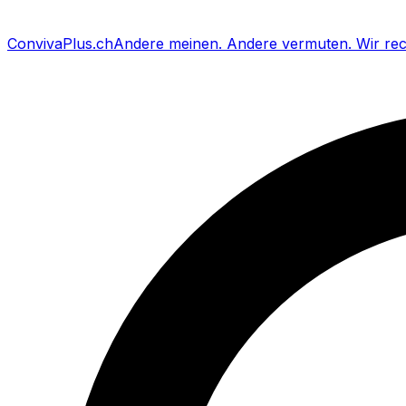
Conviva
Plus
.ch
Andere meinen
.
Andere vermuten
.
Wir re