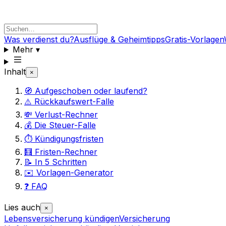
Was verdienst du?
Ausflüge & Geheimtipps
Gratis-Vorlagen
Mehr
▾
Inhalt
×
🧭 Aufgeschoben oder laufend?
⚠️ Rückkaufswert-Falle
💸 Verlust-Rechner
💰 Die Steuer-Falle
⏱️ Kündigungsfristen
🧮 Fristen-Rechner
📝 In 5 Schritten
✉️ Vorlagen-Generator
❓ FAQ
Lies auch
×
Lebensversicherung kündigen
Versicherung