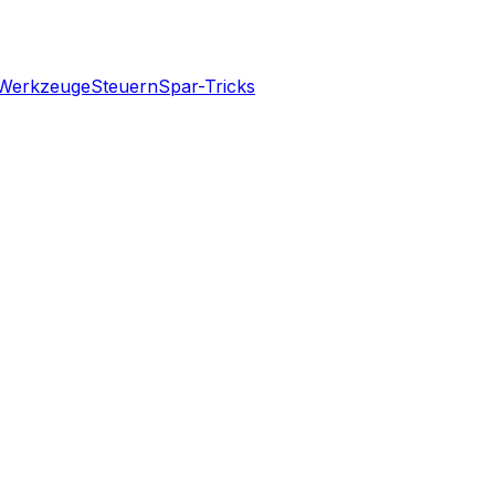
Werkzeuge
Steuern
Spar-Tricks