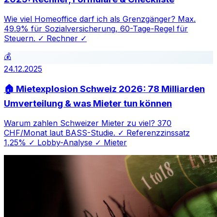
Wie viel Homeoffice darf ich als Grenzgänger? Max.
49.9% für Sozialversicherung, 60-Tage-Regel für
Steuern. ✓ Rechner ✓
💰
24.12.2025
🏠 Mietexplosion Schweiz 2026: 78 Milliarden
Umverteilung & was Mieter tun können
Warum zahlen Schweizer Mieter zu viel? 370
CHF/Monat laut BASS-Studie. ✓ Referenzzinssatz
1,25% ✓ Lobby-Analyse ✓ Mieter