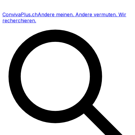
Conviva
Plus
.ch
Andere meinen
.
Andere vermuten
.
Wir
recherchieren
.