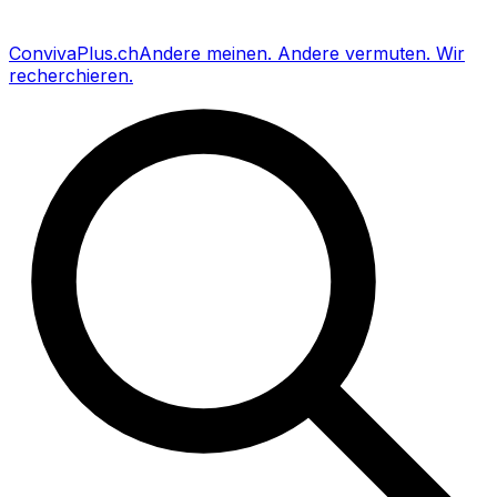
Conviva
Plus
.ch
Andere meinen
.
Andere vermuten
.
Wir
recherchieren
.