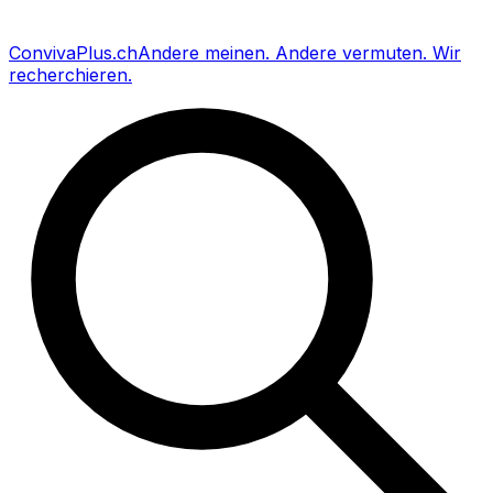
Conviva
Plus
.ch
Andere meinen
.
Andere vermuten
.
Wir
recherchieren
.