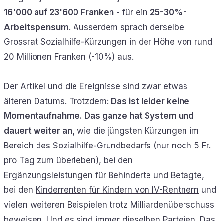
16'000 auf 23'600 Franken
- für ein
25-30%-
Arbeitspensum
. Ausserdem sprach derselbe
Grossrat Sozialhilfe-Kürzungen in der Höhe von rund
20 Millionen Franken (-10%) aus.
Der Artikel und die Ereignisse sind zwar etwas
älteren Datums. Trotzdem:
Das ist leider keine
Momentaufnahme. Das ganze hat System und
dauert weiter an,
wie die jüngsten Kürzungen im
Bereich des
Sozialhilfe-Grundbedarfs (nur noch 5 Fr.
pro Tag zum überleben)
, bei den
Ergänzungsleistungen für Behinderte und Betagte
,
bei den
Kinderrenten für Kindern von IV-Rentnern
und
vielen weiteren Beispielen trotz Milliardenüberschuss
beweisen. Und es sind immer dieselben Parteien. Das