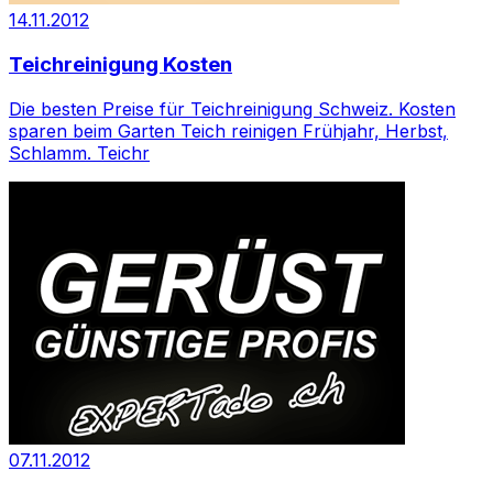
14.11.2012
Teichreinigung Kosten
Die besten Preise für Teichreinigung Schweiz. Kosten
sparen beim Garten Teich reinigen Frühjahr, Herbst,
Schlamm. Teichr
07.11.2012