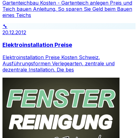
Gartenteichbau Kosten - Gartenteich anlegen Preis und
Teich bauen Anleitung. So sparen Sie Geld beim Bauen
eines Teichs
🔧
20.12.2012
Elektroinstallation Preise
Elektroinstallation Preise Kosten Schweiz.
Ausführungsformen Verlegearten, zentrale und
dezentrale Installation. Die bes