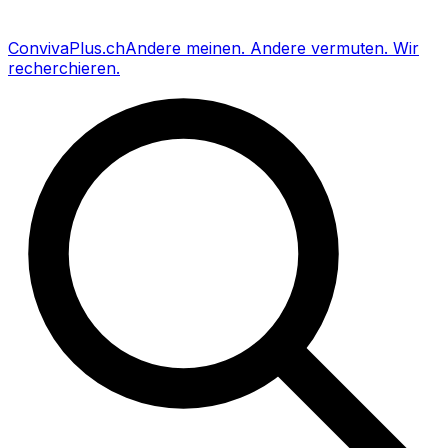
Conviva
Plus
.ch
Andere meinen
.
Andere vermuten
.
Wir
recherchieren
.