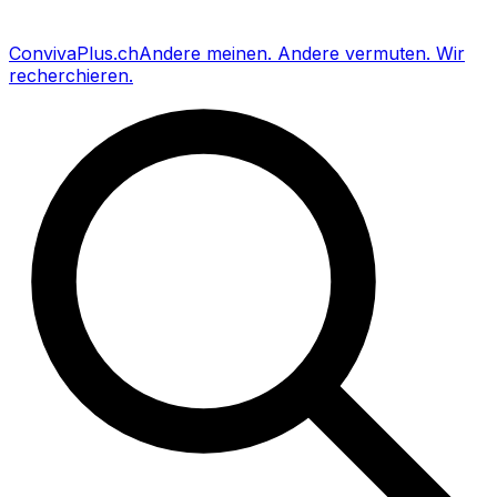
Conviva
Plus
.ch
Andere meinen
.
Andere vermuten
.
Wir
recherchieren
.