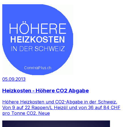
05.09.2013
Heizkosten - Höhere CO2 Abgabe
Höhere Heizkosten und CO2-Abgabe in der Schweiz.
Von 9 auf 22 Rappen/L Heizöl und von 36 auf 84 CHF
pro Tonne CO2. Neue