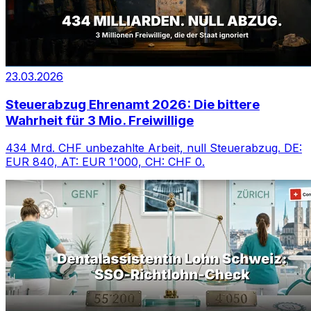
23.03.2026
Steuerabzug Ehrenamt 2026: Die bittere
Wahrheit für 3 Mio. Freiwillige
434 Mrd. CHF unbezahlte Arbeit, null Steuerabzug. DE:
EUR 840, AT: EUR 1'000, CH: CHF 0.