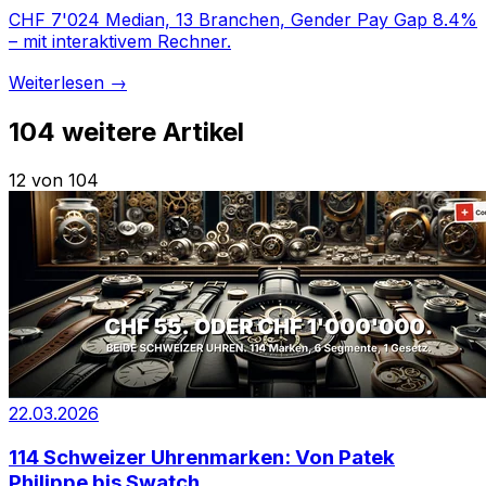
CHF 7'024 Median, 13 Branchen, Gender Pay Gap 8.4%
– mit interaktivem Rechner.
Weiterlesen →
104
weitere Artikel
12 von 104
22.03.2026
114 Schweizer Uhrenmarken: Von Patek
Philippe bis Swatch