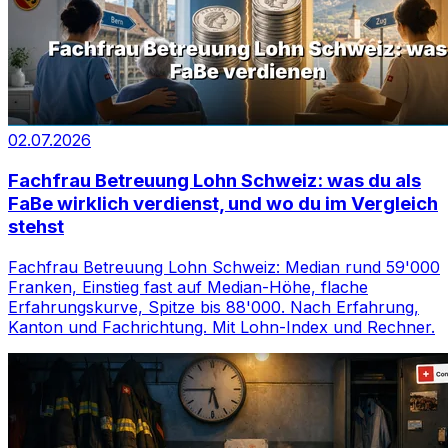
02.07.2026
Fachfrau Betreuung Lohn Schweiz: was du als
FaBe wirklich verdienst, und wo du im Vergleich
stehst
Fachfrau Betreuung Lohn Schweiz: Median rund 59'000
Franken, Einstieg fast auf Median-Höhe, flache
Erfahrungskurve, Spitze bis 88'000. Nach Erfahrung,
Kanton und Fachrichtung. Mit Lohn-Index und Rechner.