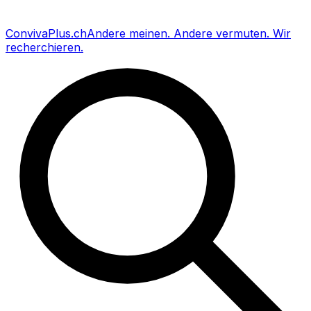
Conviva
Plus
.ch
Andere meinen
.
Andere vermuten
.
Wir
recherchieren
.