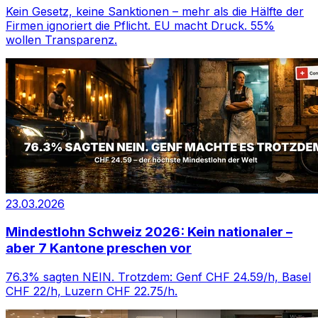
Kein Gesetz, keine Sanktionen – mehr als die Hälfte der
Firmen ignoriert die Pflicht. EU macht Druck. 55%
wollen Transparenz.
23.03.2026
Mindestlohn Schweiz 2026: Kein nationaler –
aber 7 Kantone preschen vor
76.3% sagten NEIN. Trotzdem: Genf CHF 24.59/h, Basel
CHF 22/h, Luzern CHF 22.75/h.