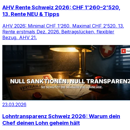
AHV Rente Schweiz 2026: CHF 1'260–2'520,
13. Rente NEU & Tipps
AHV 2026: Minimal CHF 1'260, Maximal CHF 2'520. 13.
Rente erstmals Dez. 2026. Beitragslücken, flexibler
Bezug, AHV 21.
23.03.2026
Lohntransparenz Schweiz 2026: Warum dein
Chef deinen Lohn geheim hält