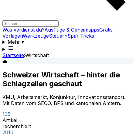
Was verdienst du?
Ausflüge & Geheimtipps
Gratis-
Vorlagen
Werkzeuge
Steuern
Spar-Tricks
Mehr
▾
Startseite
›
Wirtschaft
💼
Schweizer Wirtschaft – hinter die
Schlagzeilen geschaut
KMU, Arbeitsmarkt, Konjunktur, Innovationsstandort.
Mit Daten vom SECO, BFS und kantonalen Ämtern.
105
Artikel
recherchiert
2010