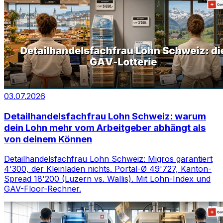
03.07.2026
Detailhandelsfachfrau Lohn Schweiz: warum
dein Lohn mehr vom Arbeitgeber abhängt als
von deinem Können
Detailhandelsfachfrau Lohn Schweiz: Migros garantiert
4'300, der Kleinladen nichts. Portal-Ø 49'727, Kanton-
Spread 18'200 (Luzern vs. Wallis). Mit Lohn-Index und
GAV-Floor-Rechner.