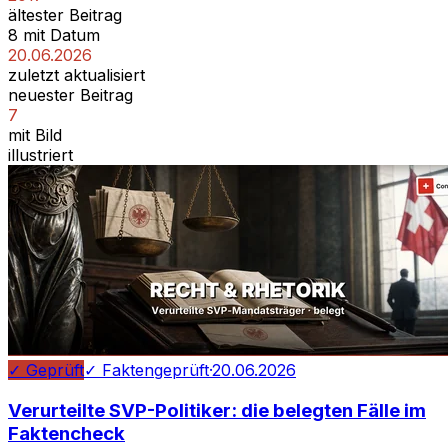
ältester Beitrag
8 mit Datum
20.06.2026
zuletzt aktualisiert
neuester Beitrag
7
mit Bild
illustriert
✓ Geprüft
✓ Faktengeprüft
·
20.06.2026
Verurteilte SVP-Politiker: die belegten Fälle im
Faktencheck