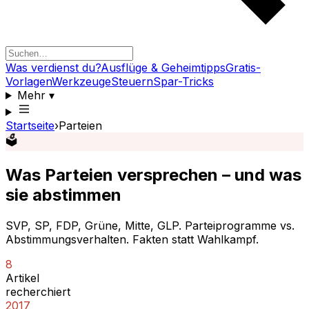
Was verdienst du?
Ausflüge & Geheimtipps
Gratis-
Vorlagen
Werkzeuge
Steuern
Spar-Tricks
Mehr
▾
Startseite
›
Parteien
🗳️
Was Parteien versprechen – und was
sie abstimmen
SVP, SP, FDP, Grüne, Mitte, GLP. Parteiprogramme vs.
Abstimmungsverhalten. Fakten statt Wahlkampf.
8
Artikel
recherchiert
2017