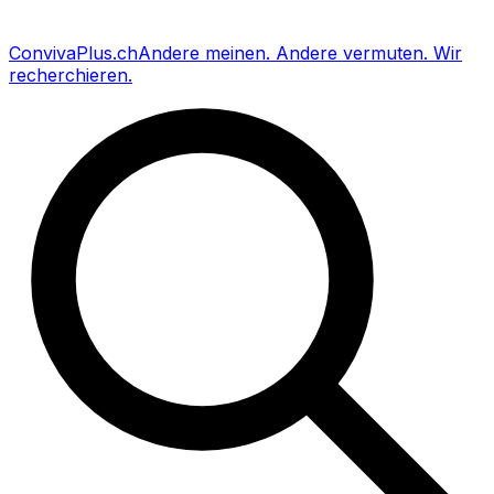
Conviva
Plus
.ch
Andere meinen
.
Andere vermuten
.
Wir
recherchieren
.