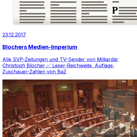
23.12.2017
Blochers Medien-Imperium
Alle SVP-Zeitungen und TV-Sender von Milliardär
Christoph Blocher ✅ Leser-Reichweite, Auflage,
Zuschauer-Zahlen von BaZ