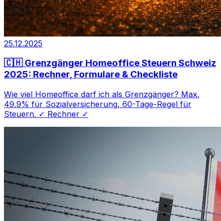
25.12.2025
🇨🇭 Grenzgänger Homeoffice Steuern Schweiz
2025: Rechner, Formulare & Checkliste
Wie viel Homeoffice darf ich als Grenzgänger? Max.
49.9% für Sozialversicherung, 60-Tage-Regel für
Steuern. ✓ Rechner ✓