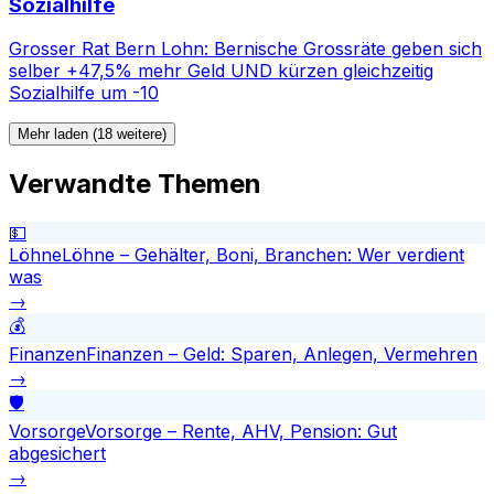
Sozialhilfe
Grosser Rat Bern Lohn: Bernische Grossräte geben sich
selber +47,5% mehr Geld UND kürzen gleichzeitig
Sozialhilfe um -10
Mehr laden (18 weitere)
Verwandte Themen
💵
Löhne
Löhne – Gehälter, Boni, Branchen: Wer verdient
was
→
💰
Finanzen
Finanzen – Geld: Sparen, Anlegen, Vermehren
→
🛡️
Vorsorge
Vorsorge – Rente, AHV, Pension: Gut
abgesichert
→