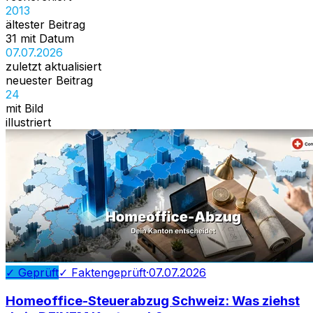
2013
ältester Beitrag
31 mit Datum
07.07.2026
zuletzt aktualisiert
neuester Beitrag
24
mit Bild
illustriert
✓ Geprüft
✓ Faktengeprüft
·
07.07.2026
Homeoffice-Steuerabzug Schweiz: Was ziehst