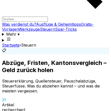
Was verdienst du?
Ausflüge & Geheimtipps
Gratis-
Vorlagen
Werkzeuge
Steuern
Spar-Tricks
Mehr
▾
Startseite
›
Steuern
📋
Abzüge, Fristen, Kantonsvergleich –
Geld zurück holen
Steuererklärung, Quellensteuer, Pauschalabzüge,
Steuerfüsse. Was du abziehen kannst – und was die
meisten vergessen.
31
Artikel
recherchiert