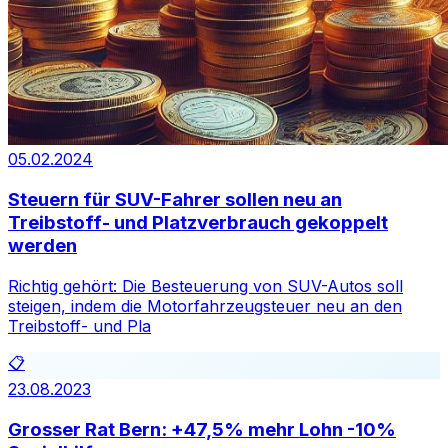
05.02.2024
Steuern für SUV-Fahrer sollen neu an
Treibstoff- und Platzverbrauch gekoppelt
werden
Richtig gehört: Die Besteuerung von SUV-Autos soll
steigen, indem die Motorfahrzeugsteuer neu an den
Treibstoff- und Pla
📋
23.08.2023
Grosser Rat Bern: +47,5% mehr Lohn -10%