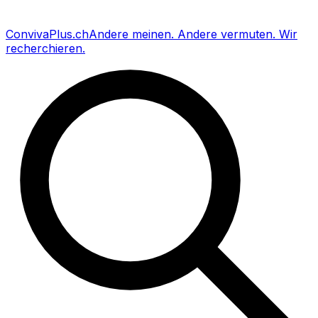
Conviva
Plus
.ch
Andere meinen
.
Andere vermuten
.
Wir
recherchieren
.