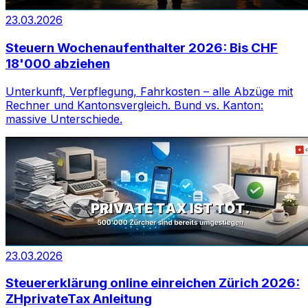
23.03.2026
Steuern Wochenaufenthalter 2026: Bis CHF
18'000 abziehen
Unterkunft, Verpflegung, Fahrkosten – alle Abzüge mit
Rechner und Kantonsvergleich. Bund vs. Kanton:
massive Unterschiede.
23.03.2026
Steuererklärung online einreichen Zürich 2026:
ZHprivateTax Anleitung