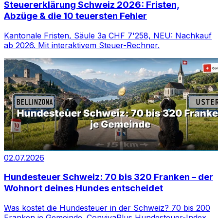
Steuererklärung Schweiz 2026: Fristen,
Abzüge & die 10 teuersten Fehler
Kantonale Fristen, Säule 3a CHF 7'258, NEU: Nachkauf
ab 2026. Mit interaktivem Steuer-Rechner.
02.07.2026
Hundesteuer Schweiz: 70 bis 320 Franken – der
Wohnort deines Hundes entscheidet
Was kostet die Hundesteuer in der Schweiz? 70 bis 200
Franken je Gemeinde. ConvivaPlus Hundesteuer-Index