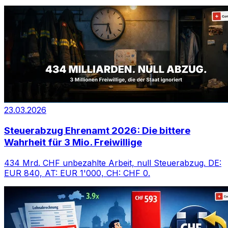
23.03.2026
Steuerabzug Ehrenamt 2026: Die bittere
Wahrheit für 3 Mio. Freiwillige
434 Mrd. CHF unbezahlte Arbeit, null Steuerabzug. DE:
EUR 840, AT: EUR 1'000, CH: CHF 0.