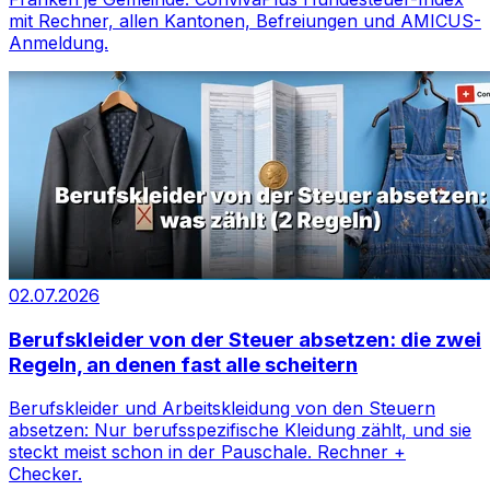
mit Rechner, allen Kantonen, Befreiungen und AMICUS-
Anmeldung.
02.07.2026
Berufskleider von der Steuer absetzen: die zwei
Regeln, an denen fast alle scheitern
Berufskleider und Arbeitskleidung von den Steuern
absetzen: Nur berufsspezifische Kleidung zählt, und sie
steckt meist schon in der Pauschale. Rechner +
Checker.