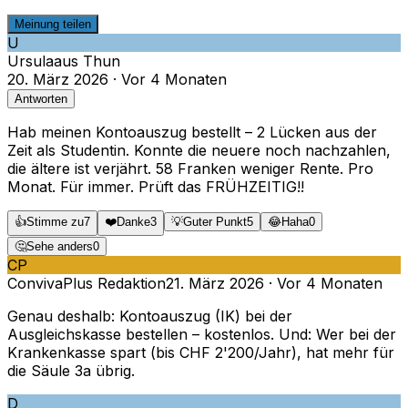
Meinung teilen
U
Ursula
aus
Thun
20. März 2026
·
Vor 4 Monaten
Antworten
Hab meinen Kontoauszug bestellt – 2 Lücken aus der
Zeit als Studentin. Konnte die neuere noch nachzahlen,
die ältere ist verjährt. 58 Franken weniger Rente. Pro
Monat. Für immer. Prüft das FRÜHZEITIG!!
👍
Stimme zu
7
❤️
Danke
3
💡
Guter Punkt
5
😂
Haha
0
🤔
Sehe anders
0
CP
ConvivaPlus Redaktion
21. März 2026
·
Vor 4 Monaten
Genau deshalb: Kontoauszug (IK) bei der
Ausgleichskasse bestellen – kostenlos. Und: Wer bei der
Krankenkasse spart (bis CHF 2'200/Jahr), hat mehr für
die Säule 3a übrig.
D