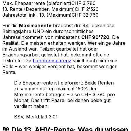
Max. Ehepaarrente (plafoniert)
CHF 3'780
13. Rente (Dezember, Maximum)
CHF 2'520
Jahrestotal inkl. 13. (Maximum)
CHF 32'760
Für die
Maximalrente
brauchst du: 44 lückenlose
Beitragsjahre UND ein durchschnittliches
Jahreseinkommen von mindestens
CHF 90'720
. Die
Realität: Die meisten erhalten weniger. Wer einige Jahre
im Ausland war, Teilzeit gearbeitet hat oder
Erziehungsarbeit geleistet hat, bekommt oft eine
Teilrente. Die
Lohntransparenz
spielt auch hier eine
Rolle – wer weniger verdient hat, bekommt weniger
Rente.
Die Ehepaarrente ist plafoniert: Beide Renten
zusammen dürfen maximal 150% der
Maximalrente betragen – also CHF 3'780 pro
Monat. Das trifft Paare, bei denen beide gut
verdient haben.
BSV, Merkblatt 3.01
🎯 Die 13. AHV-Rente: Was du wissen