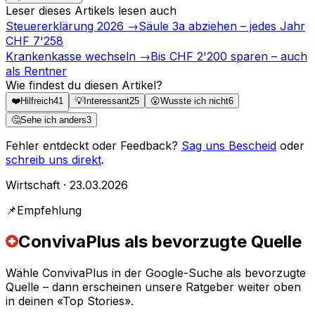
Leser dieses Artikels lesen auch
Steuererklärung 2026
→
Säule 3a abziehen – jedes Jahr
CHF 7'258
Krankenkasse wechseln
→
Bis CHF 2'200 sparen – auch
als Rentner
Wie findest du diesen Artikel?
❤️
Hilfreich
41
💡
Interessant
25
😮
Wusste ich nicht
6
🤔
Sehe ich anders
3
Fehler entdeckt oder Feedback?
Sag uns Bescheid
oder
schreib uns direkt
.
Wirtschaft · 23.03.2026
📌
Empfehlung
ConvivaPlus als bevorzugte Quelle
Wähle ConvivaPlus in der Google-Suche als bevorzugte
Quelle – dann erscheinen unsere Ratgeber weiter oben
in deinen «Top Stories».