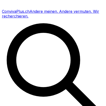
Conviva
Plus
.ch
Andere meinen
.
Andere vermuten
.
Wir
recherchieren
.