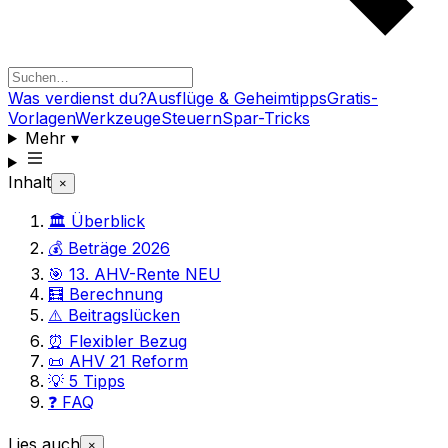
Was verdienst du?
Ausflüge & Geheimtipps
Gratis-
Vorlagen
Werkzeuge
Steuern
Spar-Tricks
Mehr
▾
Inhalt
×
🏛️ Überblick
💰 Beträge 2026
🎯 13. AHV-Rente NEU
🧮 Berechnung
⚠️ Beitragslücken
⏰ Flexibler Bezug
📜 AHV 21 Reform
💡 5 Tipps
❓ FAQ
Lies auch
×