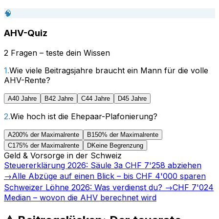
🧠
AHV-Quiz
2 Fragen – teste dein Wissen
1
.
Wie viele Beitragsjahre braucht ein Mann für die volle
AHV-Rente?
A
40 Jahre
B
42 Jahre
C
44 Jahre
D
45 Jahre
2
.
Wie hoch ist die Ehepaar-Plafonierung?
A
200% der Maximalrente
B
150% der Maximalrente
C
175% der Maximalrente
D
Keine Begrenzung
Geld & Vorsorge in der Schweiz
Steuererklärung 2026: Säule 3a CHF 7'258 abziehen
→
Alle Abzüge auf einen Blick – bis CHF 4'000 sparen
Schweizer Löhne 2026: Was verdienst du?
→
CHF 7'024
Median – wovon die AHV berechnet wird