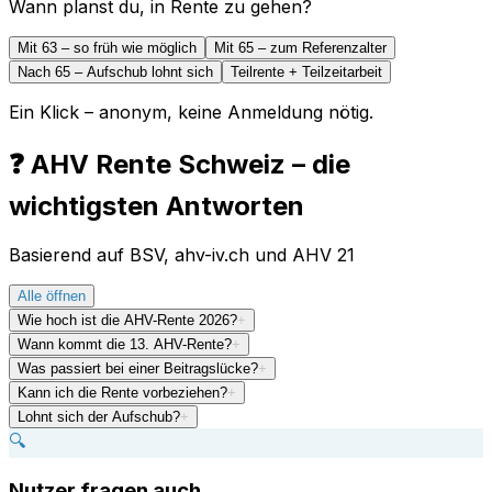
Wann planst du, in Rente zu gehen?
Mit 63 – so früh wie möglich
Mit 65 – zum Referenzalter
Nach 65 – Aufschub lohnt sich
Teilrente + Teilzeitarbeit
Ein Klick – anonym, keine Anmeldung nötig.
❓ AHV Rente Schweiz – die
wichtigsten Antworten
Basierend auf BSV, ahv-iv.ch und AHV 21
Alle öffnen
Wie hoch ist die AHV-Rente 2026?
+
Wann kommt die 13. AHV-Rente?
+
Was passiert bei einer Beitragslücke?
+
Kann ich die Rente vorbeziehen?
+
Lohnt sich der Aufschub?
+
🔍
Nutzer fragen auch