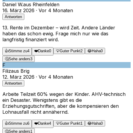
Daniel W.
aus
Rheinfelden
16. März 2026
·
Vor 4 Monaten
Antworten
13. Rente im Dezember – wird Zeit. Andere Länder
haben das schon ewig. Frage mich nur wie das
langfristig finanziert wird.
👍
Stimme zu
4
❤️
Danke
0
💡
Guter Punkt
2
😂
Haha
0
🤔
Sehe anders
3
F
Filiz
aus
Brig
12. März 2026
·
Vor 4 Monaten
Antworten
Arbeite Teilzeit 60% wegen der Kinder. AHV-technisch
ein Desaster. Wenigstens gibt es die
Erziehungsgutschriften, aber die kompensieren den
Lohnausfall nicht annähernd.
👍
Stimme zu
6
❤️
Danke
4
💡
Guter Punkt
1
😂
Haha
0
🤔
Sehe anders
1