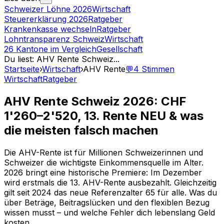
Schweizer Löhne 2026
Wirtschaft
Steuererklärung 2026
Ratgeber
Krankenkasse wechseln
Ratgeber
Lohntransparenz Schweiz
Wirtschaft
26 Kantone im Vergleich
Gesellschaft
Du liest
:
AHV Rente Schweiz
...
Startseite
›
Wirtschaft
›
AHV Rente
💬
4
Stimmen
Wirtschaft
Ratgeber
AHV Rente Schweiz 2026: CHF
1'260–2'520, 13. Rente NEU & was
die meisten falsch machen
Die AHV-Rente ist für Millionen Schweizerinnen und
Schweizer die wichtigste Einkommensquelle im Alter.
2026 bringt eine historische Premiere: Im Dezember
wird erstmals die 13. AHV-Rente ausbezahlt. Gleichzeitig
gilt seit 2024 das neue Referenzalter 65 für alle. Was du
über Beträge, Beitragslücken und den flexiblen Bezug
wissen musst – und welche Fehler dich lebenslang Geld
kosten.