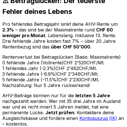
⚠️ Beitragslücken: Der teuerste
Fehler deines Lebens
Pro fehlendes Beitragsjahr sinkt deine AHV-Rente um
2.3%
– das sind bei der Maximalrente rund
CHF 60
weniger pro Monat
. Lebenslang. Inklusive 13. Rente.
Drei fehlende Jahre kosten fast 7% – über 20 Jahre
Rentenbezug sind das
über CHF 50'000
.
Rentenverlust bei Beitragslücken (Basis: Maximalrente)
0 fehlende Jahre (Vollrente)
CHF 2'520
CHF/Mt.
1 fehlendes Jahr (-2.3%)
CHF 2'462
CHF/Mt.
3 fehlende Jahre (-6.9%)
CHF 2'346
CHF/Mt.
5 fehlende Jahre (-11.5%)
CHF 2'230
CHF/Mt.
Nachzahlung: Nur 5 Jahre rückwirkend!
AHV-Beiträge können nur für die
letzten 5 Jahre
nachgezahlt werden. Wer mit 35 drei Jahre im Ausland
war und es nicht innert 5 Jahren meldet, hat eine
permanente Lücke.
Jetzt prüfen:
Kontaktiere deine
Ausgleichskasse und fordere einen
Kontoauszug (IK)
an
– kostenlos.