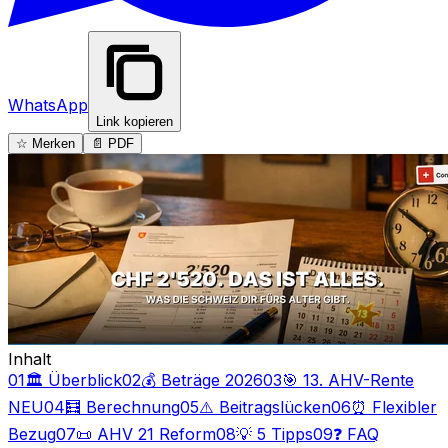
WhatsApp
Link kopieren
☆ Merken
📄 PDF
Inhalt
01
🏛️ Überblick
02
💰 Beträge 2026
03
🎯 13. AHV-Rente
NEU
04
🧮 Berechnung
05
⚠️ Beitragslücken
06
⏰ Flexibler
Bezug
07
📜 AHV 21 Reform
08
💡 5 Tipps
09
❓ FAQ