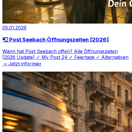
05.01.2026
📮 Post Seebach Öffnungszeiten [2026]
Wann hat Post Seebach offen? Alle Öffnungszeiten
[2026 Update] ✓ My Post 24 ✓ Feiertage ✓ Alternativen
→ Jetzt informier