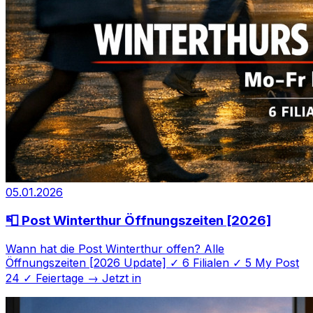
05.01.2026
📮 Post Winterthur Öffnungszeiten [2026]
Wann hat die Post Winterthur offen? Alle
Öffnungszeiten [2026 Update] ✓ 6 Filialen ✓ 5 My Post
24 ✓ Feiertage → Jetzt in