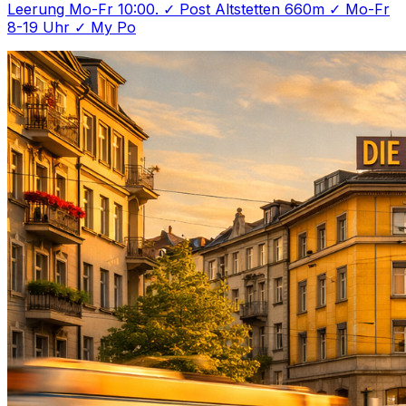
Leerung Mo-Fr 10:00. ✓ Post Altstetten 660m ✓ Mo-Fr
8-19 Uhr ✓ My Po