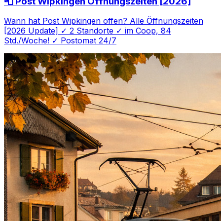
📮 Post Wipkingen Öffnungszeiten [2026]
Wann hat Post Wipkingen offen? Alle Öffnungszeiten
[2026 Update] ✓ 2 Standorte ✓ im Coop, 84
Std./Woche! ✓ Postomat 24/7