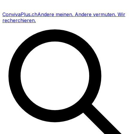
Conviva
Plus
.ch
Andere meinen
.
Andere vermuten
.
Wir
recherchieren
.