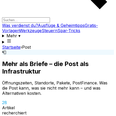
Was verdienst du?
Ausflüge & Geheimtipps
Gratis-
Vorlagen
Werkzeuge
Steuern
Spar-Tricks
Mehr
▾
Startseite
›
Post
📮
Mehr als Briefe – die Post als
Infrastruktur
Öffnungszeiten, Standorte, Pakete, PostFinance. Was
die Post kann, was sie nicht mehr kann – und was
Alternativen kosten.
28
Artikel
recherchiert