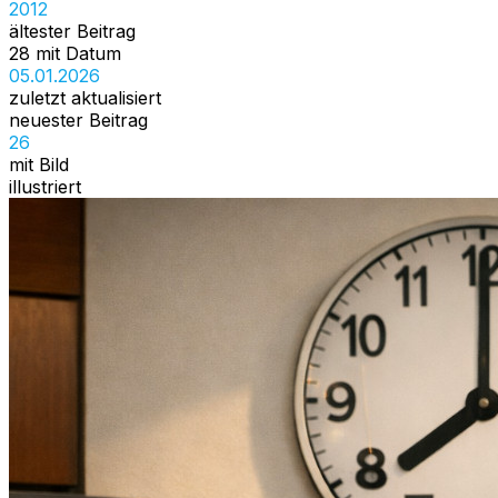
2012
ältester Beitrag
28 mit Datum
05.01.2026
zuletzt aktualisiert
neuester Beitrag
26
mit Bild
illustriert