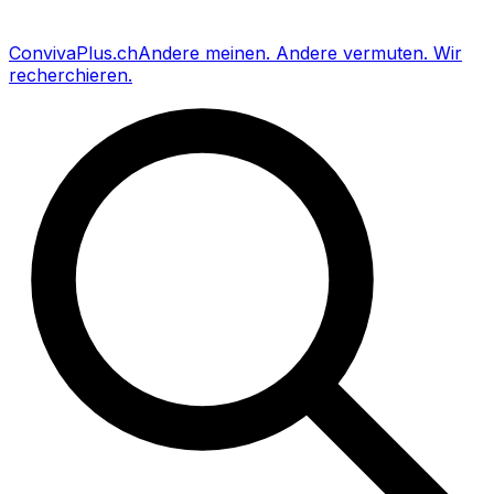
Conviva
Plus
.ch
Andere meinen
.
Andere vermuten
.
Wir
recherchieren
.