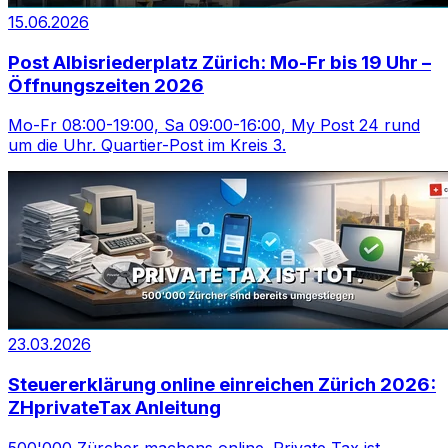
15.06.2026
Post Albisriederplatz Zürich: Mo-Fr bis 19 Uhr –
Öffnungszeiten 2026
Mo-Fr 08:00-19:00, Sa 09:00-16:00, My Post 24 rund
um die Uhr. Quartier-Post im Kreis 3.
23.03.2026
Steuererklärung online einreichen Zürich 2026:
ZHprivateTax Anleitung
500'000 Zürcher machens online. Private Tax ist