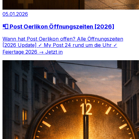
05.01.2026
📮 Post Oerlikon Öffnungszeiten [2026]
Wann hat Post Oerlikon offen? Alle Öffnungszeiten
[2026 Update] ✓ My Post 24 rund um die Uhr ✓
Feiertage 2026 → Jetzt in