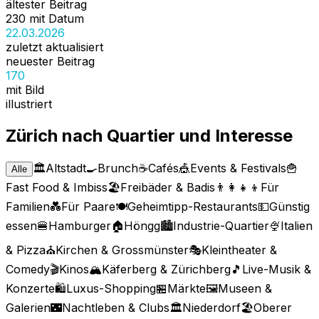
ältester Beitrag
230 mit Datum
22.03.2026
zuletzt aktualisiert
neuester Beitrag
170
mit Bild
illustriert
Zürich nach Quartier und Interesse
🏛️
Altstadt
🍳
Brunch
☕
Cafés
🎪
Events & Festivals
🍟
Alle
Fast Food & Imbiss
🏖️
Freibäder & Badis
👨‍👩‍👧‍👦
Für
Familien
💑
Für Paare
🍽️
Geheimtipp-Restaurants
💵
Günstig
essen
🍔
Hamburger
🏠
Höngg
🏙️
Industrie-Quartier
🍨
Italien
& Pizza
⛪
Kirchen & Grossmünster
🎭
Kleintheater &
Comedy
🎬
Kinos
🏔️
Käferberg & Zürichberg
🎵
Live-Musik &
Konzerte
🛍️
Luxus-Shopping
🏪
Märkte
🖼️
Museen &
Galerien
🌃
Nachtleben & Clubs
🏛️
Niederdorf
🏖️
Oberer