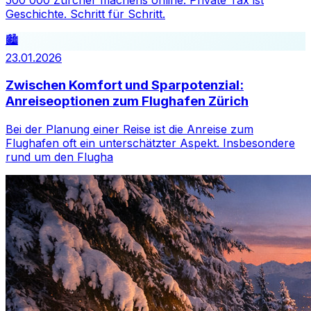
Geschichte. Schritt für Schritt.
🏙️
23.01.2026
Zwischen Komfort und Sparpotenzial:
Anreiseoptionen zum Flughafen Zürich
Bei der Planung einer Reise ist die Anreise zum
Flughafen oft ein unterschätzter Aspekt. Insbesondere
rund um den Flugha