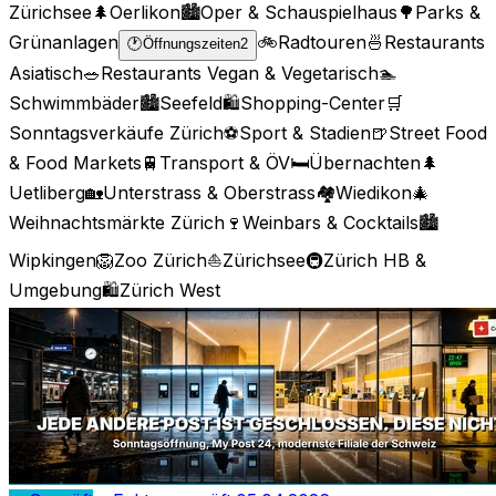
Zürichsee
🌲
Oerlikon
🏙️
Oper & Schauspielhaus
🌳
Parks &
Grünanlagen
🚲
Radtouren
🍜
Restaurants
🕐
Öffnungszeiten
2
Asiatisch
🥗
Restaurants Vegan & Vegetarisch
🏊
Schwimmbäder
🏙️
Seefeld
🛍️
Shopping-Center
🛒
Sonntagsverkäufe Zürich
⚽
Sport & Stadien
🍺
Street Food
& Food Markets
🚆
Transport & ÖV
🛏️
Übernachten
🌲
Uetliberg
🏡
Unterstrass & Oberstrass
🏘️
Wiedikon
🎄
Weihnachtsmärkte Zürich
🍷
Weinbars & Cocktails
🏙️
Wipkingen
🦁
Zoo Zürich
⛵
Zürichsee
🚇
Zürich HB &
Umgebung
🛍️
Zürich West