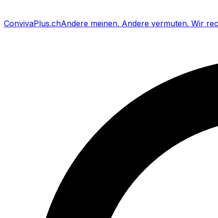
Conviva
Plus
.ch
Andere meinen
.
Andere vermuten
.
Wir re