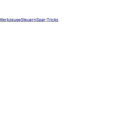
Werkzeuge
Steuern
Spar-Tricks