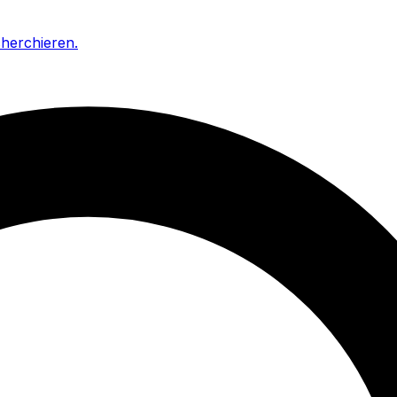
cherchieren
.