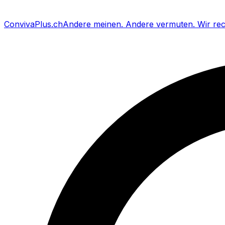
Conviva
Plus
.ch
Andere meinen
.
Andere vermuten
.
Wir re