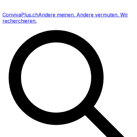
Conviva
Plus
.ch
Andere meinen
.
Andere vermuten
.
Wir
recherchieren
.