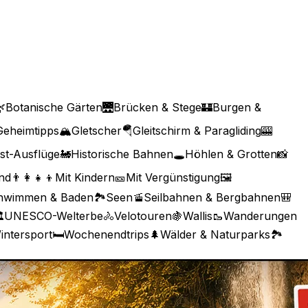

Botanische Gärten
🌉
Brücken & Stege
🏰
Burgen &
Geheimtipps
🏔️
Gletscher
🪂
Gleitschirm & Paragliding
🎰
st-Ausflüge
🚂
Historische Bahnen
🕳️
Höhlen & Grotten
📸
nd
👨‍👩‍👧‍👦
Mit Kindern
🎫
Mit Vergünstigung
🖼️
hwimmen & Baden
🏞️
Seen
🚡
Seilbahnen & Bergbahnen
🎒
️
UNESCO-Welterbe
🚴
Velotouren
🍇
Wallis
🥾
Wanderungen
intersport
🛏️
Wochenendtrips
🌲
Wälder & Naturparks
🏞️