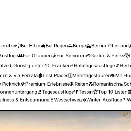
ierefrei
🥵
Bei Hitze
🌧️
Bei Regen
⛰️
Berge
🏔️
Berner Oberland

Ausflüge
👥
Für Gruppen
👵
Für Senioren
🌸
Gärten & Parks
🤫
lätze
💵
Günstig unter 20 Franken
⚡
Halbtagesausflüge
🍂
Herb
tern & Via Ferrata
🏚️
Lost Places
🗓️
Mehrtagestouren
🐕
Mit Hu

Picknick
💎
Premium-Erlebnisse
🏇
Reiten
💑
Romantisch
🏊
Sc
onnenuntergang
📆
Tagesausflüge
🌴
Tessin
🏆
Top 10 Listen
🏛
llness & Entspannung
🍷
Westschweiz
❄️
Winter-Ausflüge
🎿
W