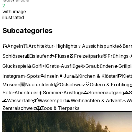
2
with image
illustrated
Subcategories
🎣
Angeln
🏗️
Architektur-Highlights
🦅
Aussichtspunkte
♿
Barr
Schlösser
⛸️
Eislaufen
🏞️
Flüsse
🎡
Freizeitparks
🌸
Frühlings-
Glücksspiel
⛳
Golf
🆓
Gratis-Ausflüge
🦌
Graubünden
🔥
Grillp
Instagram-Spots
🏝️
Inseln
🌲
Jura
⛪
Kirchen & Klöster
🧗
Klet
Museen
🆕
Neu entdeckt
🌾
Ostschweiz
🐰
Ostern & Frühling

Solo-Abenteuer
☀️
Sommer-Ausflüge
🌅
Sonnenaufgang
🌄
S
🌊
Wasserfälle
🛶
Wassersport
🎄
Weihnachten & Advent
🧘
We
Zentralschweiz
🦁
Zoos & Tierparks