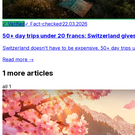
✓ Verified
✓ Fact-checked
·
22.03.2026
50+ day trips under 20 francs: Switzerland gives
Switzerland doesn't have to be expensive. 50+ day trips
Read more →
1
more articles
all 1