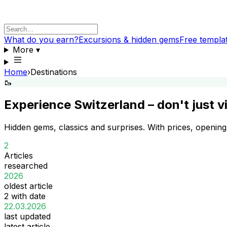
What do you earn?
Excursions & hidden gems
Free templa
More
▾
Home
›
Destinations
🥾
Experience Switzerland – don't just vi
Hidden gems, classics and surprises. With prices, openin
2
Articles
researched
2026
oldest article
2 with date
22.03.2026
last updated
latest article