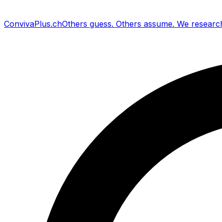
Conviva
Plus
.ch
Others guess
.
Others assume
.
We researc