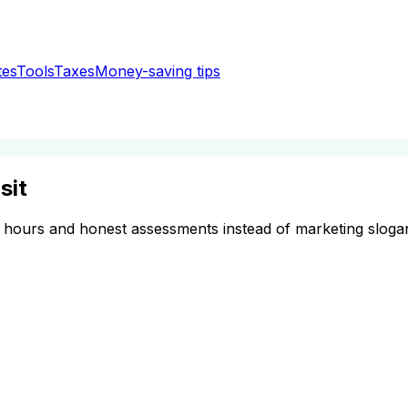
tes
Tools
Taxes
Money-saving tips
sit
g hours and honest assessments instead of marketing sloga