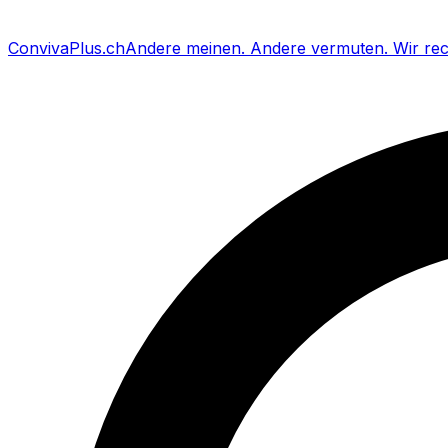
Conviva
Plus
.ch
Andere meinen
.
Andere vermuten
.
Wir re