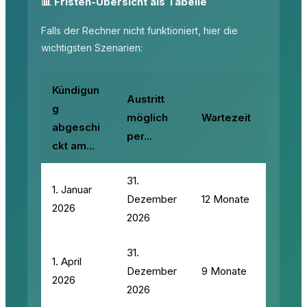
📊 Fristen-Übersicht als Tabelle
Falls der Rechner nicht funktioniert, hier die
wichtigsten Szenarien:
Kündigun
Austritt
g
möglich
Wartezeit
abgeschi
per...
ckt am...
31.
1. Januar
Dezember
12 Monate
2026
2026
31.
1. April
Dezember
9 Monate
2026
2026