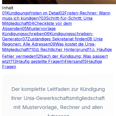
Inhalt
01
Kündigungsfristen im Detail
02
Fristen-Rechner: Wann
muss ich kündigen?
03
Schritt-für-Schritt: Unia
Mitgliedschaft
04
Checkliste vor dem
Absenden
05
Mustervorlage
Kündigungsschreiben
06
Kündigungsschreiben-
Generator
07
Zuständiges Sekretariat finden
08
️ Unia
Regionen: Alle Adressen
09
Was kostet die Unia-
Mitgliedschaft?
10
⚖️ Rechtlicher Hintergrund
11
⚠️ Häufige
Fehler vermeiden
12
Nach der Kündigung: Was passiert
jetzt?
13
Häufig gestellte Fragen
14
Versand
15
Häufige
Fragen
Der komplette Leitfaden zur Kündigung
Ihrer Unia-Gewerkschaftsmitgliedschaft
mit Mustervorlage, Rechner und allen