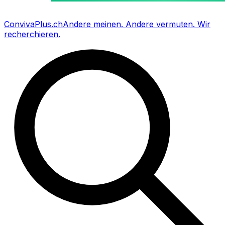
Conviva
Plus
.ch
Andere meinen
.
Andere vermuten
.
Wir
recherchieren
.