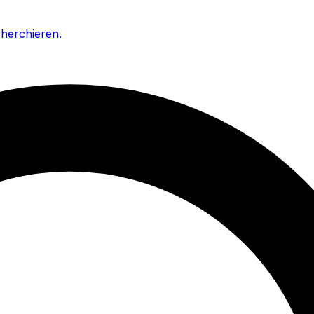
cherchieren
.