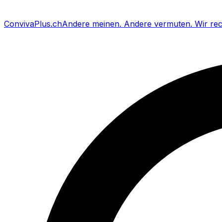
Conviva
Plus
.ch
Andere meinen
.
Andere vermuten
.
Wir re