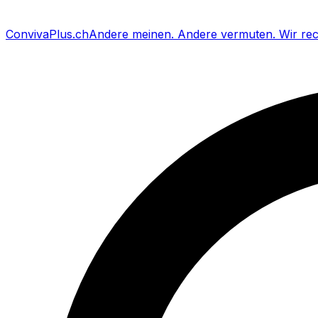
Conviva
Plus
.ch
Andere meinen
.
Andere vermuten
.
Wir re