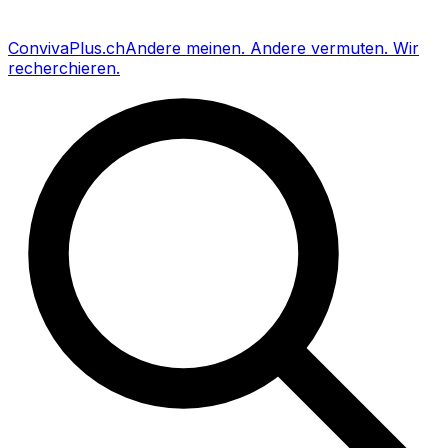
Conviva
Plus
.ch
Andere meinen
.
Andere vermuten
.
Wir
recherchieren
.