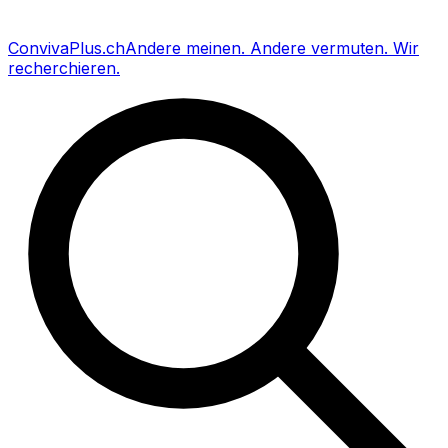
Conviva
Plus
.ch
Andere meinen
.
Andere vermuten
.
Wir
recherchieren
.