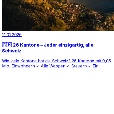
11.01.2026
🇨🇭 26 Kantone – Jeder einzigartig, alle
Schweiz
Wie viele Kantone hat die Schweiz? 26 Kantone mit 9,05
Mio. Einwohnern ✓ Alle Wappen ✓ Steuern ✓ Ein