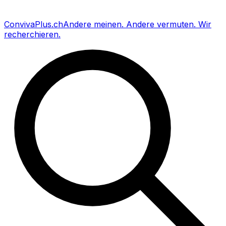
Conviva
Plus
.ch
Andere meinen
.
Andere vermuten
.
Wir
recherchieren
.