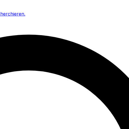
cherchieren
.