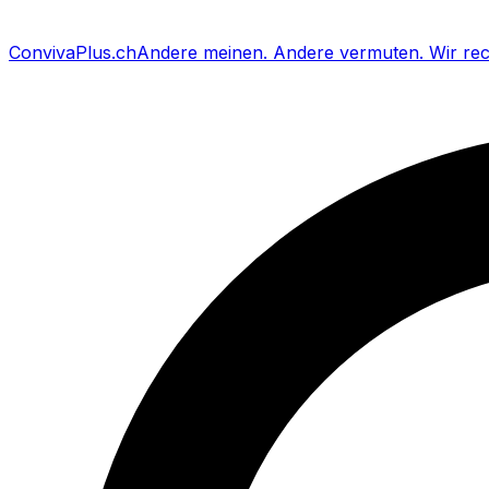
Conviva
Plus
.ch
Andere meinen
.
Andere vermuten
.
Wir re