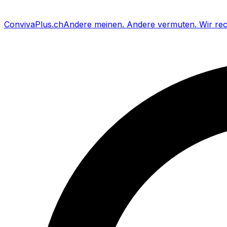
Conviva
Plus
.ch
Andere meinen
.
Andere vermuten
.
Wir re