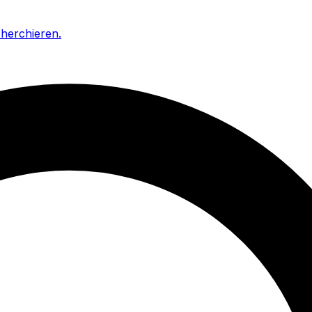
cherchieren
.