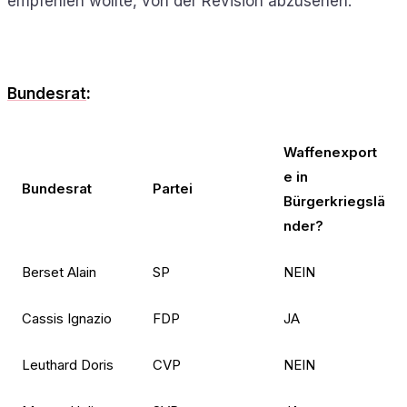
empfehlen wollte, von der Revision abzusehen.
Bundesrat
:
Waffenexport
e in
Bundesrat
Partei
Bürgerkriegslä
nder?
Berset Alain
SP
NEIN
Cassis Ignazio
FDP
JA
Leuthard Doris
CVP
NEIN