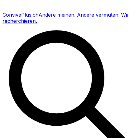
Conviva
Plus
.ch
Andere meinen
.
Andere vermuten
.
Wir
recherchieren
.