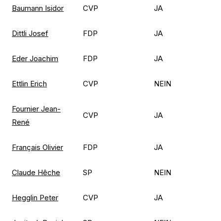
Baumann Isidor
CVP
JA
Dittli Josef
FDP
JA
Eder Joachim
FDP
JA
Ettlin Erich
CVP
NEIN
Fournier Jean-
CVP
JA
René
Français Olivier
FDP
JA
Claude Hêche
SP
NEIN
Hegglin Peter
CVP
JA