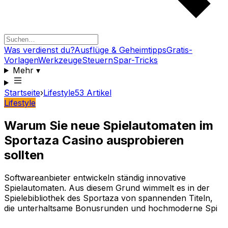
Was verdienst du?
Ausflüge & Geheimtipps
Gratis-
Vorlagen
Werkzeuge
Steuern
Spar-Tricks
Mehr
▾
Startseite
›
Lifestyle
53
Artikel
Lifestyle
Warum Sie neue Spielautomaten im
Sportaza Casino ausprobieren
sollten
Softwareanbieter entwickeln ständig innovative
Spielautomaten. Aus diesem Grund wimmelt es in der
Spielebibliothek des Sportaza von spannenden Titeln,
die unterhaltsame Bonusrunden und hochmoderne Spi