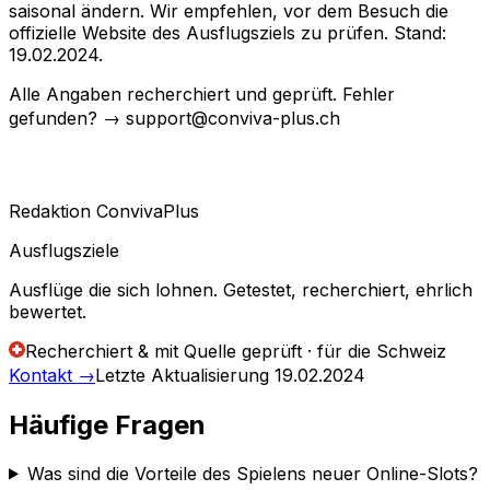
saisonal ändern. Wir empfehlen, vor dem Besuch die
offizielle Website des Ausflugsziels zu prüfen. Stand:
19.02.2024.
Alle Angaben recherchiert und geprüft. Fehler
gefunden? → support@conviva-plus.ch
Redaktion ConvivaPlus
Ausflugsziele
Ausflüge die sich lohnen. Getestet, recherchiert, ehrlich
bewertet.
Recherchiert & mit Quelle geprüft · für die Schweiz
Kontakt
→
Letzte Aktualisierung
19.02.2024
Häufige Fragen
Was sind die Vorteile des Spielens neuer Online-Slots?