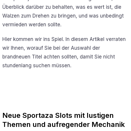
Überblick darüber zu behalten, was es wert ist, die
Walzen zum Drehen zu bringen, und was unbedingt
vermieden werden sollte.
Hier kommen wir ins Spiel. In diesem Artikel verraten
wir Ihnen, worauf Sie bei der Auswahl der
brandneuen Titel achten sollten, damit Sie nicht
stundenlang suchen müssen.
Neue Sportaza Slots mit lustigen
Themen und aufregender Mechanik