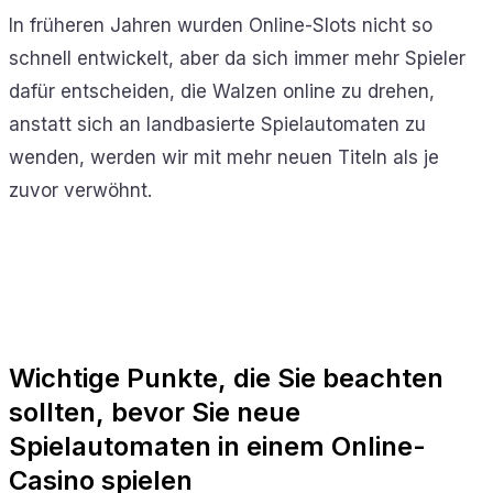
In früheren Jahren wurden Online-Slots nicht so
schnell entwickelt, aber da sich immer mehr Spieler
dafür entscheiden, die Walzen online zu drehen,
anstatt sich an landbasierte Spielautomaten zu
wenden, werden wir mit mehr neuen Titeln als je
zuvor verwöhnt.
Wichtige Punkte, die Sie beachten
sollten, bevor Sie neue
Spielautomaten in einem Online-
Casino spielen