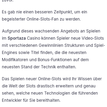
Es gab nie einen besseren Zeitpunkt, um ein
begeisterter Online-Slots-Fan zu werden.
Aufgrund dieses wachsenden Angebots an Spielen
im
Sportaza
Casino können Spieler neue Video-Slots
mit verschiedenen Gewinnlinien Strukturen und Spiel-
Engines sowie Titel finden, die die neuesten
Modifikatoren und Bonus-Funktionen auf dem
neuesten Stand der Technik enthalten.
Das Spielen neuer Online-Slots wird Ihr Wissen über
die Welt der Slots drastisch erweitern und genau
sehen, welche neuen Technologien die führenden
Entwickler für Sie bereithalten.