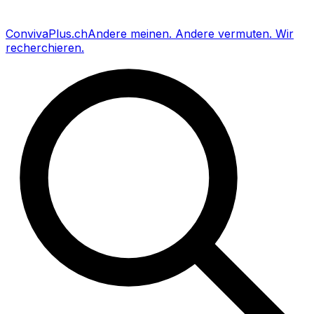
Conviva
Plus
.ch
Andere meinen
.
Andere vermuten
.
Wir
recherchieren
.