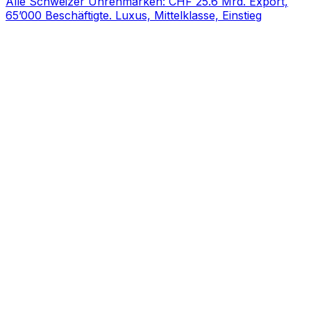
Alle Schweizer Uhrenmarken: CHF 25.6 Mrd. Export,
65’000 Beschäftigte. Luxus, Mittelklasse, Einstieg