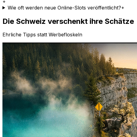
+
Wie oft werden neue Online-Slots veröffentlicht?
+
Die Schweiz verschenkt ihre Schätze
Ehrliche Tipps statt Werbefloskeln