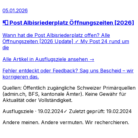
05.01.2026
📮 Post Albisriederplatz Öffnungszeiten [2026]
Wann hat die Post Albisriederplatz offen? Alle
Öffnungszeiten [2026 Update] ✓ My Post 24 rund um
die
Alle Artikel in
Ausflugsziele
ansehen →
Fehler entdeckt oder Feedback?
Sag uns Bescheid
– wir
korrigieren das.
Quellen: Öffentlich zugängliche Schweizer Primärquellen
(admin.ch, BFS, kantonale Ämter). Keine Gewähr für
Aktualität oder Vollständigkeit.
Ausflugsziele
· 19.02.2024
✓ Zuletzt geprüft:
19.02.2024
Andere meinen. Andere vermuten. Wir recherchieren.