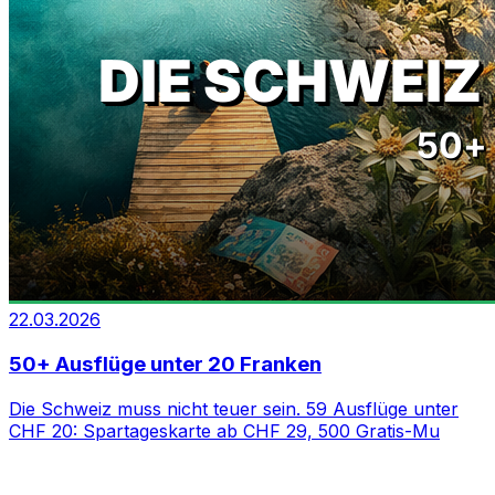
22.03.2026
50+ Ausflüge unter 20 Franken
Die Schweiz muss nicht teuer sein. 59 Ausflüge unter
CHF 20: Spartageskarte ab CHF 29, 500 Gratis-Mu