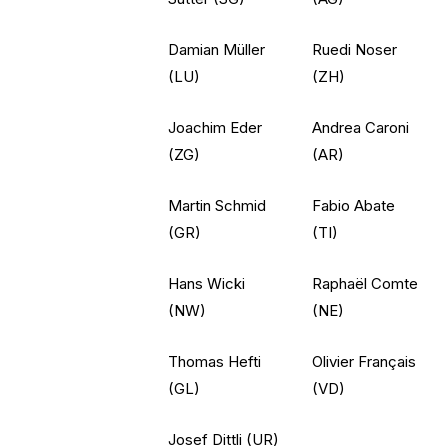
Damian Müller
Ruedi Noser
(LU)
(ZH)
Joachim Eder
Andrea Caroni
(ZG)
(AR)
Martin Schmid
Fabio Abate
(GR)
(TI)
Hans Wicki
Raphaël Comte
(NW)
(NE)
Thomas Hefti
Olivier Français
(GL)
(VD)
Josef Dittli (UR)