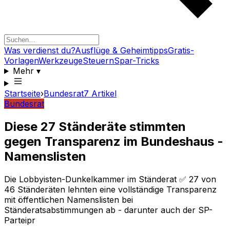
Was verdienst du?
Ausflüge & Geheimtipps
Gratis-
Vorlagen
Werkzeuge
Steuern
Spar-Tricks
Mehr
▾
Startseite
›
Bundesrat
7
Artikel
Bundesrat
Diese 27 Ständeräte stimmten
gegen Transparenz im Bundeshaus -
Namenslisten
Die Lobbyisten-Dunkelkammer im Ständerat ✅ 27 von
46 Ständeräten lehnten eine vollständige Transparenz
mit öffentlichen Namenslisten bei
Ständeratsabstimmungen ab - darunter auch der SP-
Parteipr