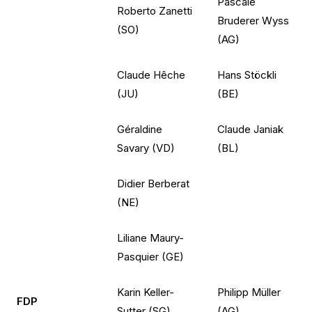
Pascale
Roberto Zanetti
Bruderer Wyss
(SO)
(AG)
Claude Hêche
Hans Stöckli
(JU)
(BE)
Géraldine
Claude Janiak
Savary (VD)
(BL)
Didier Berberat
(NE)
Liliane Maury-
Pasquier (GE)
Karin Keller-
Philipp Müller
FDP
Sutter (SG)
(AG)