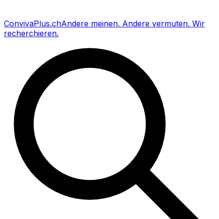
Conviva
Plus
.ch
Andere meinen
.
Andere vermuten
.
Wir
recherchieren
.