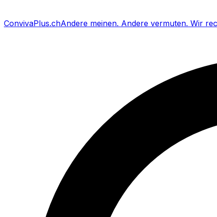
Conviva
Plus
.ch
Andere meinen
.
Andere vermuten
.
Wir re