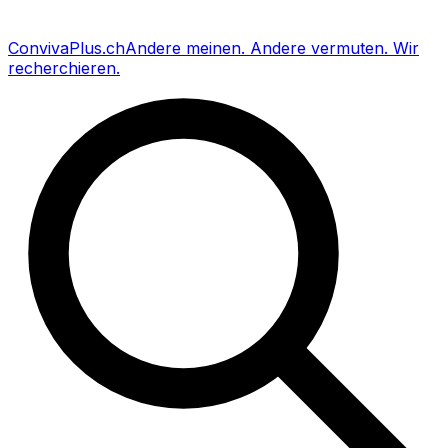
Conviva
Plus
.ch
Andere meinen
.
Andere vermuten
.
Wir
recherchieren
.