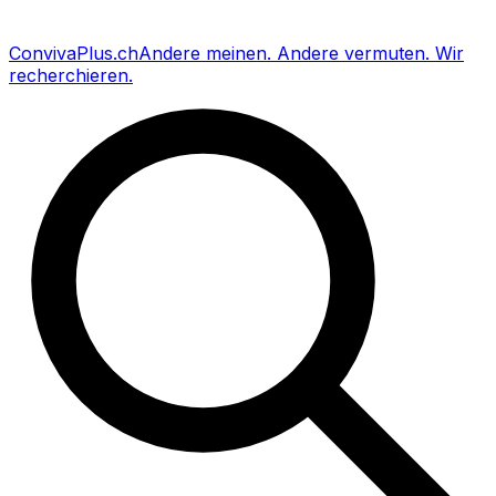
Conviva
Plus
.ch
Andere meinen
.
Andere vermuten
.
Wir
recherchieren
.