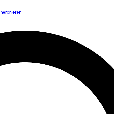
cherchieren
.