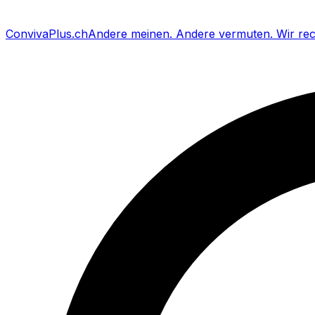
Conviva
Plus
.ch
Andere meinen
.
Andere vermuten
.
Wir re