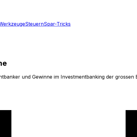
Werkzeuge
Steuern
Spar-Tricks
ne
ntbanker und Gewinne im Investmentbanking der grossen 