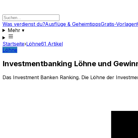
Was verdienst du?
Ausflüge & Geheimtipps
Gratis-Vorlagen
Mehr
▾
Startseite
›
Löhne
61
Artikel
Löhne
Investmentbanking Löhne und Gewin
Das Investment Banken Ranking. Die Löhne der Investme