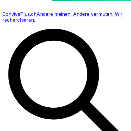
Conviva
Plus
.ch
Andere meinen
.
Andere vermuten
.
Wir
recherchieren
.