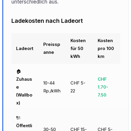
unterschiedlich aus.
Ladekosten nach Ladeort
Kosten
Kosten
Preissp
Ladeort
für 50
pro 100
anne
kWh
km
🏠
Zuhaus
CHF
10-44
CHF 5-
e
1.70-
Rp./kWh
22
(Wallbo
7.50
x)
🔌
Öffentli
30-50
CHF 15-
CHF 5-