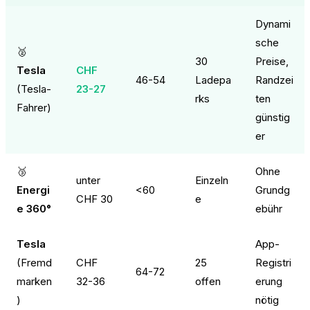
Dynami
sche
🥈
30
Preise,
Tesla
CHF
46-54
Ladepa
Randzei
(Tesla-
23-27
rks
ten
Fahrer)
günstig
er
🥉
Ohne
unter
Einzeln
Energi
<60
Grundg
CHF 30
e
e 360°
ebühr
Tesla
App-
(Fremd
CHF
25
Registri
64-72
marken
32-36
offen
erung
)
nötig