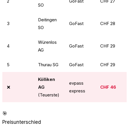
2
GoFast
CHF 27
SO
Deitingen
3
GoFast
CHF 28
SO
Würenlos
4
GoFast
CHF 29
AG
5
Thurau SG
GoFast
CHF 29
Kölliken
evpass
❌
AG
CHF 46
express
(Teuerste)
🎯
Preisunterschied