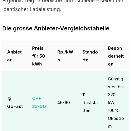
Ergebnis zeigt erhebliche Unterschiede – selbst bei
identischer Ladeleistung.
Die grosse Anbieter-Vergleichstabelle
Preis
Beson
Anbiet
Rp./kW
Stando
für 50
derheit
er
h
rte
kWh
en
Günstig
ster, bis
11
320
🥇
CHF
46-60
Raststä
kW,
GoFast
23-30
tten
100%
Ökostro
m