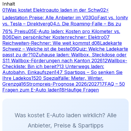
Inhalt
01
Was kostet Elektroauto laden in der Schw
02
⚡
Ladestation Preise: Alle Anbieter im V
03
GoFast vs. Ionity
vs. Tesla – Direktverg
04
⚠️ Die Roaming-Falle – Bis zu
76% Preisu
05
E-Auto laden: Kosten pro Kilometer vs.
B
06
Dein persönlicher Kostenrechner: Elektro
07
Reichweiten-Rechner: Wie weit kommst d
08
Ladekarte
Schweiz – Welche ist die beste
09
Quiz: Welche Ladekarte
passt zu dir?
10
Zuhause laden: Wallbox, Steckdose oder
S
11
️ Wallbox-Förderungen nach Kanton 2026
12
Wallbox-
Checkliste: Bin ich bereit?
13
️ Unterwegs laden:
Autobahn, Einkaufszen
14
7 Spartipps – So senken Sie
Ihre Ladekos
15
20 Spezialfälle: Mieter, Winter,
Grenzgä
16
Strompreis-Prognose 2026/2027
17
FAQ – 50
Fragen zum E-Auto laden
18
Häufige Fragen
Was kostet E-Auto laden wirklich? Alle
Anbieter, Preise & Spartipps