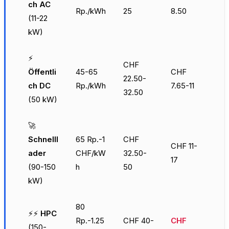
ch AC
Rp./kWh
25
8.50
(11-22
kW)
⚡
CHF
Öffentli
45-65
CHF
22.50-
ch DC
Rp./kWh
7.65-11
32.50
(50 kW)
🚀
Schnelll
65 Rp.-1
CHF
CHF 11-
ader
CHF/kW
32.50-
17
(90-150
h
50
kW)
80
⚡⚡
HPC
Rp.-1.25
CHF 40-
CHF
(150-