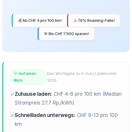
💰 Ab CHF 4 pro 100 km!
⚠️ 76% Roaming-Falle!
🎯 Bis CHF 1'500 sparen!
💡 Auf einen
Das Wichtigste zu E-Auto Ladekosten
Blick
2026
✓
Zuhause laden:
CHF 4-8 pro 100 km (Median
Strompreis 27.7 Rp./kWh)
✓
Schnellladen unterwegs:
CHF 9-13 pro 100
km