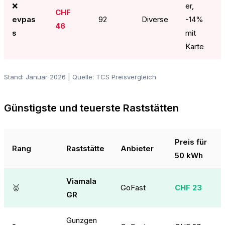
❌
er,
CHF
evpas
92
Diverse
-14%
46
s
mit
Karte
Stand: Januar 2026 | Quelle: TCS Preisvergleich
Günstigste und teuerste Raststätten
Preis für
Rang
Raststätte
Anbieter
50 kWh
Viamala
🥇
GoFast
CHF 23
GR
Gunzgen