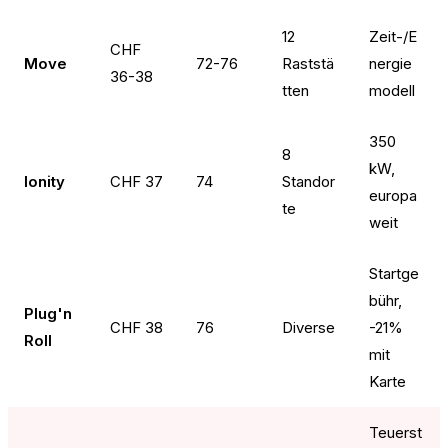
12
Zeit-/E
CHF
Move
72-76
Raststä
nergie
36-38
tten
modell
350
8
kW,
Ionity
CHF 37
74
Standor
europa
te
weit
Startge
bühr,
Plug'n
CHF 38
76
Diverse
-21%
Roll
mit
Karte
Teuerst