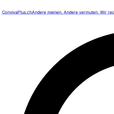
Conviva
Plus
.ch
Andere meinen
.
Andere vermuten
.
Wir re