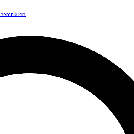
cherchieren
.