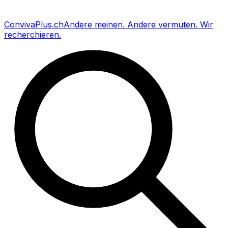
Conviva
Plus
.ch
Andere meinen
.
Andere vermuten
.
Wir
recherchieren
.