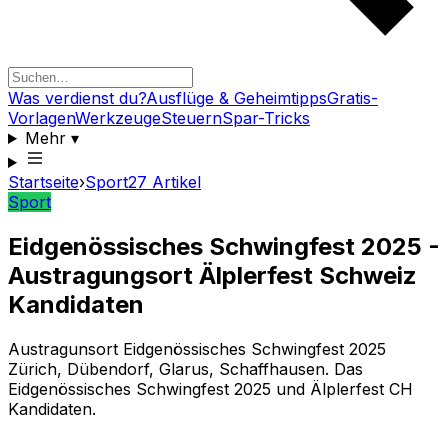
Was verdienst du?
Ausflüge & Geheimtipps
Gratis-
Vorlagen
Werkzeuge
Steuern
Spar-Tricks
Mehr
▾
Startseite
›
Sport
27
Artikel
Sport
Eidgenössisches Schwingfest 2025 -
Austragungsort Älplerfest Schweiz
Kandidaten
Austragunsort Eidgenössisches Schwingfest 2025
Zürich, Dübendorf, Glarus, Schaffhausen. Das
Eidgenössisches Schwingfest 2025 und Älplerfest CH
Kandidaten.