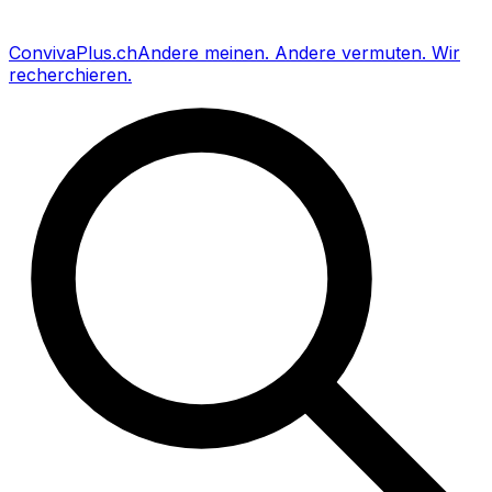
Conviva
Plus
.ch
Andere meinen
.
Andere vermuten
.
Wir
recherchieren
.