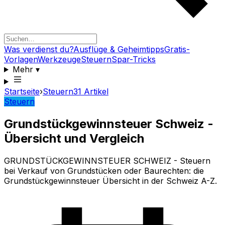
Was verdienst du?
Ausflüge & Geheimtipps
Gratis-
Vorlagen
Werkzeuge
Steuern
Spar-Tricks
Mehr
▾
Startseite
›
Steuern
31
Artikel
Steuern
Grundstückgewinnsteuer Schweiz -
Übersicht und Vergleich
GRUNDSTÜCKGEWINNSTEUER SCHWEIZ - Steuern
bei Verkauf von Grundstücken oder Baurechten: die
Grundstückgewinnsteuer Übersicht in der Schweiz A-Z.