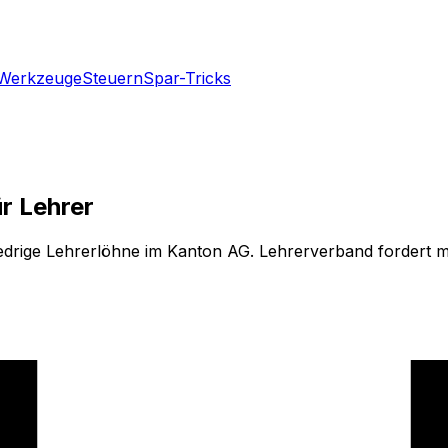
Werkzeuge
Steuern
Spar-Tricks
ür Lehrer
ge Lehrerlöhne im Kanton AG. Lehrerverband fordert me