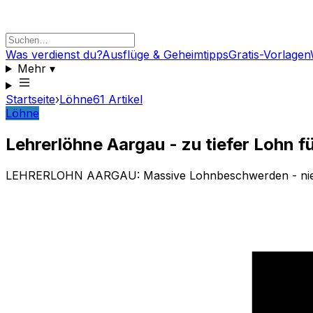
Was verdienst du?
Ausflüge & Geheimtipps
Gratis-Vorlagen
Mehr
▾
Startseite
›
Löhne
61
Artikel
Löhne
Lehrerlöhne Aargau - zu tiefer Lohn f
LEHRERLOHN AARGAU: Massive Lohnbeschwerden - niedri