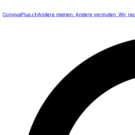
Conviva
Plus
.ch
Andere meinen
.
Andere vermuten
.
Wir re