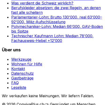
Was verdient die Schweiz wirklich?
Berufskleider absetzen: die zwei Regeln, an denen
fast alle scheitern
Parlamentarier-Lohn: Brutto 130'000, real 63'000–
92'000, Miliz-Aufschlüsselung
Polymechaniker-Lohn: Median 66'000, GAV-Boden
bis Spitze
Technischer Kaufmann Lohn: Median 78'000,
Fachausweis-Hebel +12'000
Über uns
Werkzeuge
Wohnen für Hilfe
Kontakt
Datenschutz
Gastbeiträge
FAQ
Leseliste
Wir verkaufen keine Meinungen. Wir liefern Fakten.
©
2026
ConvivaPlus.ch
·
🤝
Gegründet um Menschen