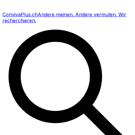
Conviva
Plus
.ch
Andere meinen
.
Andere vermuten
.
Wir
recherchieren
.