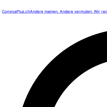
Conviva
Plus
.ch
Andere meinen
.
Andere vermuten
.
Wir re