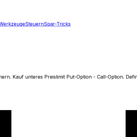
Werkzeuge
Steuern
Spar-Tricks
hern. Kauf unteres Preislimit Put-Option - Call-Option. Defi