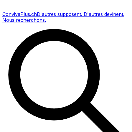
Conviva
Plus
.ch
D'autres supposent
.
D'autres devinent
.
Nous recherchons
.