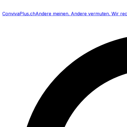
Conviva
Plus
.ch
Andere meinen
.
Andere vermuten
.
Wir re