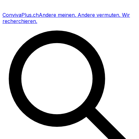
Conviva
Plus
.ch
Andere meinen
.
Andere vermuten
.
Wir
recherchieren
.