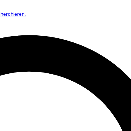
cherchieren
.