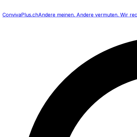
Conviva
Plus
.ch
Andere meinen
.
Andere vermuten
.
Wir re