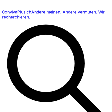
Conviva
Plus
.ch
Andere meinen
.
Andere vermuten
.
Wir
recherchieren
.