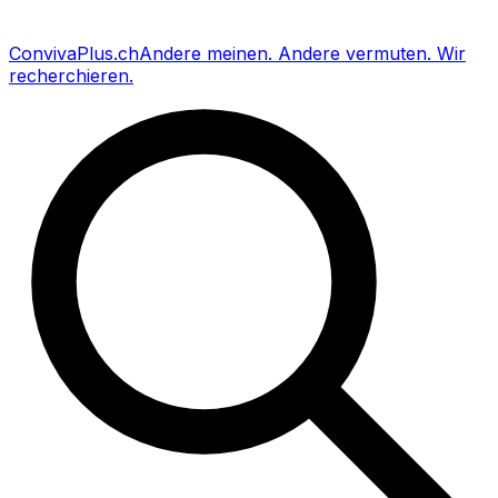
Conviva
Plus
.ch
Andere meinen
.
Andere vermuten
.
Wir
recherchieren
.